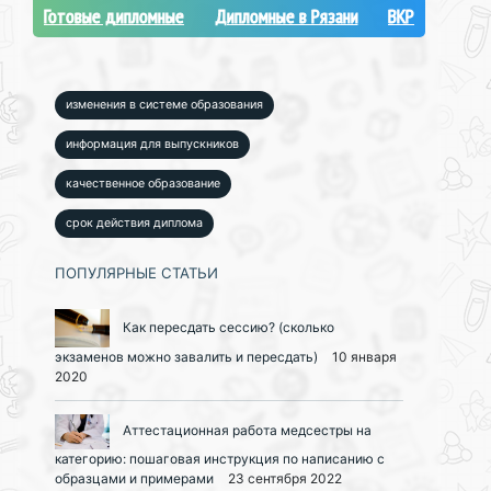
Готовые дипломные
Дипломные в Рязани
ВКР
изменения в системе образования
информация для выпускников
качественное образование
срок действия диплома
ПОПУЛЯРНЫЕ СТАТЬИ
Как пересдать сессию? (сколько
экзаменов можно завалить и пересдать)
10 января
2020
Аттестационная работа медсестры на
категорию: пошаговая инструкция по написанию с
образцами и примерами
23 сентября 2022