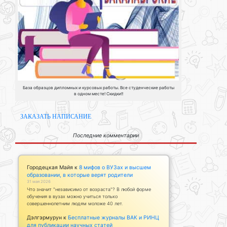
База образцов дипломных и курсовых работы. Все студенческие работы
в одном месте! Скидки!!
ЗАКАЗАТЬ НАПИСАНИЕ
Последние комментарии
Городецкая Майя
к
8 мифов о ВУЗах и высшем
образовании, в которые верят родители
31 мая 2026
Что значит "независимо от возраста"? В любой форме
обучения в вузах можно учиться только
совершеннолетним людям моложе 40 лет.
Дэлгэрмурун
к
Бесплатные журналы ВАК и РИНЦ
для публикации научных статей