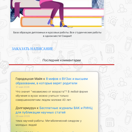
База образцов дипломных и курсовых работы. Все студенческие работы
в одном месте! Скидки!!
ЗАКАЗАТЬ НАПИСАНИЕ
Последние комментарии
Городецкая Майя
к
8 мифов о ВУЗах и высшем
образовании, в которые верят родители
31 мая 2026
Что значит "независимо от возраста"? В любой форме
обучения в вузах можно учиться только
совершеннолетним людям моложе 40 лет.
Дэлгэрмурун
к
Бесплатные журналы ВАК и РИНЦ
для публикации научных статей
28 мая 2026
тема научной работы: Метаболический синдром у
молодых людей