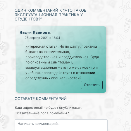
ОДИН КОММЕНТАРИЙ К “ЧТО ТАКОЕ
ЭКСПЛУАТАЦИОННАЯ ПРАКТИКА У
СТУДЕНТОВ?”
:
Настя Иванова
26 апреля 2021 в 15:04
интересная статья. Но по факту, практика
бывает ознакомительная,
производственная и преддипломная. Судя
по описанным симптомам»,
эксплуатационная – это то же самое что и
учебная, просто действует в отношении
определенных специальностей?
Ответить
ОСТАВЬТЕ КОММЕНТАРИЙ
Ваш адрес email не будет опубликован.
Обязательные поля помечены
*