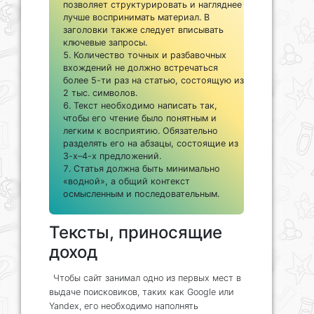
позволяет структурировать и нагляднее
лучше воспринимать материал. В
заголовки также следует вписывать
ключевые запросы.
Количество точных и разбавочных
вхождений не должно встречаться
более 5-ти раз на статью, состоящую из
2 тыс. символов.
Текст необходимо написать так,
чтобы его чтение было понятным и
легким к восприятию. Обязательно
разделять его на абзацы, состоящие из
3-х–4-х предложений.
Статья должна быть минимально
«водной», а общий контекст
осмысленным и последовательным.
Тексты, приносящие
доход
Чтобы сайт занимал одно из первых мест в
выдаче поисковиков, таких как Google или
Yandex, его необходимо наполнять