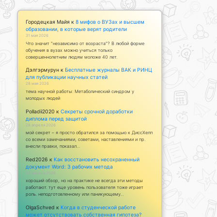
Городецкая Майя
к
8 мифов о ВУЗах и высшем
образовании, в которые верят родители
31 мая 2026
Что значит "независимо от возраста"? В любой форме
обучения в вузах можно учиться только
совершеннолетним людям моложе 40 лет.
Дэлгэрмурун
к
Бесплатные журналы ВАК и РИНЦ
для публикации научных статей
28 мая 2026
тема научной работы: Метаболический синдром у
молодых людей
Polladii2020
к
Секреты срочной доработки
диплома перед защитой
28 апреля 2026
мой секрет – я просто обратился за помощью к ДиссХелп
со всеми замечаниями, советами, наставлениями и пр.
внесли правки, показал…
Red2026
к
Как восстановить несохраненный
документ Word: 3 рабочих метода
23 апреля 2026
хороший обзор, но на практике не всегда эти методы
работают. тут еще уровень пользователя тоже играет
роль. неподготовленному или паникующему…
OlgaSchved
к
Когда в студенческой работе
может отсутствовать собственная гипотеза?