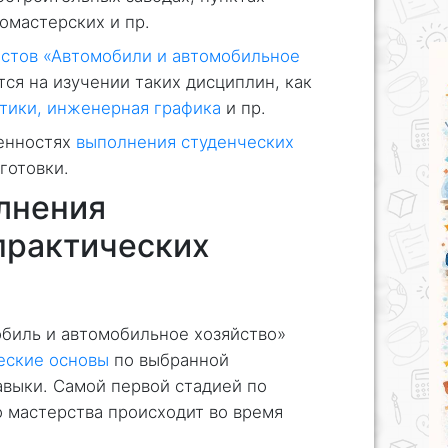
омастерских и пр.
истов «Автомобили и автомобильное
ся на изучении таких дисциплин, как
атики, инженерная графика
и пр.
енностях
выполнения студенческих
готовки.
лнения
практических
биль и автомобильное хозяйство»
еские основы
по выбранной
авыки. Самой первой стадией по
 мастерства происходит во время