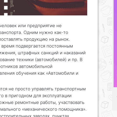
 человек или предприятие не
ранспорта. Одним нужно как-то
 поставлять продукцию на рынок.
е время подвергается постоянным
ижения, штрафных санкций и наказаний
вание техники (автомобилей) и пр. В
аботников автомобильной
вления обучения как «Автомобили и
тся не просто управлять транспортным
го в пригодном для эксплуатации
можные ремонтные работы, участвовать
тимального «механического помощника».
строительных заводах, пунктах