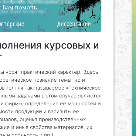
 Вам помочь!
истерские
диссертации
олнения курсовых и
т
ты носят практический характер. Здесь
оретическое познание темы, но и
 выполняя так называемое «техническое
нными задачами в этом случае являются
ти фирмы, определение ее мощностей и
мости продукции и варианты ее
риалов, оценка производственных
кие и иные свойства материалов, их
ь и прочность и пр.).