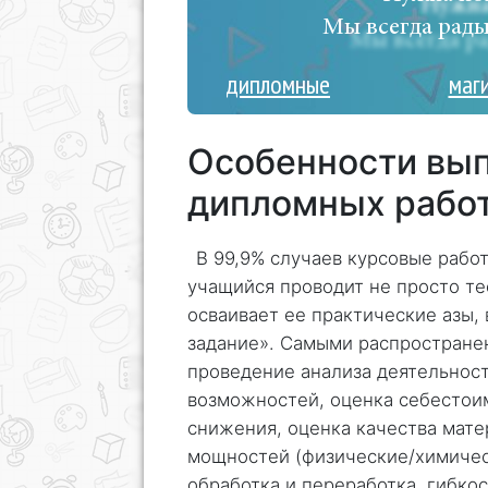
Мы всегда рады
дипломные
маг
Особенности вып
дипломных рабо
В 99,9% случаев курсовые рабо
учащийся проводит не просто те
осваивает ее практические азы,
задание». Самыми распростране
проведение анализа деятельнос
возможностей, оценка себестои
снижения, оценка качества мате
мощностей (физические/химичес
обработка и переработка, гибкост