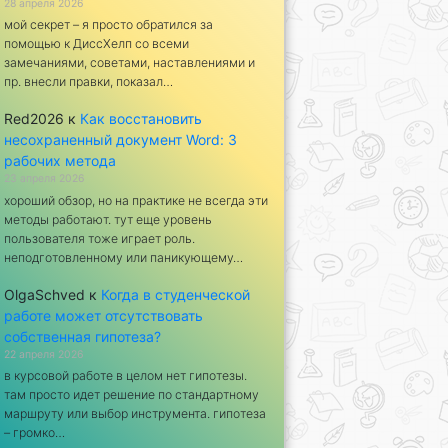
28 апреля 2026
мой секрет – я просто обратился за
помощью к ДиссХелп со всеми
замечаниями, советами, наставлениями и
пр. внесли правки, показал…
Red2026
к
Как восстановить
несохраненный документ Word: 3
рабочих метода
23 апреля 2026
хороший обзор, но на практике не всегда эти
методы работают. тут еще уровень
пользователя тоже играет роль.
неподготовленному или паникующему…
OlgaSchved
к
Когда в студенческой
работе может отсутствовать
собственная гипотеза?
22 апреля 2026
в курсовой работе в целом нет гипотезы.
там просто идет решение по стандартному
маршруту или выбор инструмента. гипотеза
– громко…