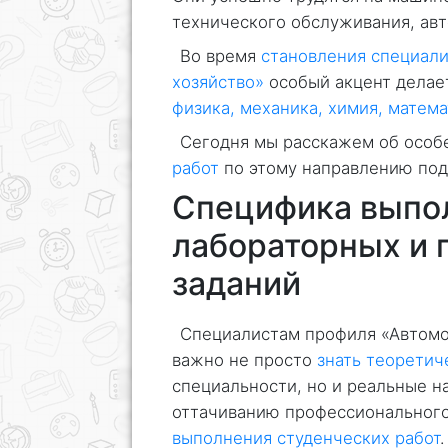
технического обслуживания, авт
Во время
становления специал
хозяйство»
особый акцент делает
физика, механика, химия, матем
Сегодня мы расскажем об особ
работ
по этому направлению под
Специфика выпо
лабораторных и 
заданий
Специалистам профиля «Автомо
важно не просто
знать теоретич
специальности, но и реальные н
оттачиванию профессионального
выполнения студенческих работ
.