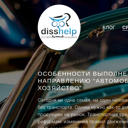
БЛОГ
С
ОСОБЕННОСТИ ВЫПОЛНЕН
НАПРАВЛЕНИЮ “АВТОМО
ХОЗЯЙСТВО”
Сегодня ни одна семья, ни один челов
без транспорта. Одним нужно как-то до
продукцию на рынок. Транспортная сре
реформам: изменения правил движения