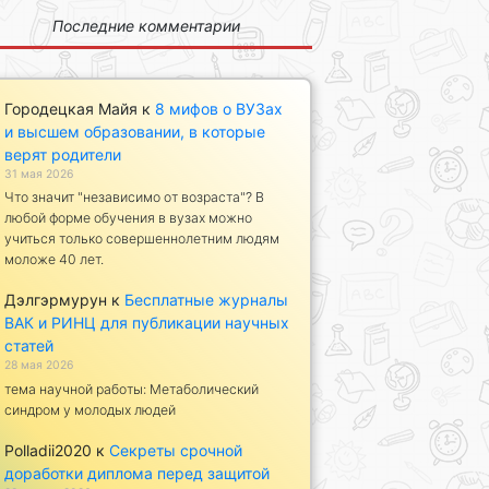
Последние комментарии
Городецкая Майя
к
8 мифов о ВУЗах
и высшем образовании, в которые
верят родители
31 мая 2026
Что значит "независимо от возраста"? В
любой форме обучения в вузах можно
учиться только совершеннолетним людям
моложе 40 лет.
Дэлгэрмурун
к
Бесплатные журналы
ВАК и РИНЦ для публикации научных
статей
28 мая 2026
тема научной работы: Метаболический
синдром у молодых людей
Polladii2020
к
Секреты срочной
доработки диплома перед защитой