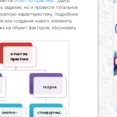
ляется
отчет по практике
. Здесь
ь задание, но и провести тотальное
 краткую характеристику, подробное
я или создания нового элемента,
х на объект факторов, обосновать