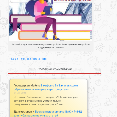
База образцов дипломных и курсовых работы. Все студенческие работы
в одном месте! Скидки!!
ЗАКАЗАТЬ НАПИСАНИЕ
Последние комментарии
Городецкая Майя
к
8 мифов о ВУЗах и высшем
образовании, в которые верят родители
31 мая 2026
Что значит "независимо от возраста"? В любой форме
обучения в вузах можно учиться только
совершеннолетним людям моложе 40 лет.
Дэлгэрмурун
к
Бесплатные журналы ВАК и РИНЦ
для публикации научных статей