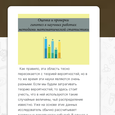
Как правило, эта область тесно
пересекается с теорией вероятностей, но в
то же время эти науки являются очень
разными. Если мы будем затрагивать
теорию вероятностей, то здесь стоит
учесть, что в ней используются такие
случайные величины, чьё распределение
известно. Уже на основе этих данных
исследователь обычно рассчитывает
различные вероятности событий. В случае с