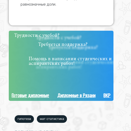
равнозначные доли.
Трудности с учебой?
Требуется поддержка?
Помощь в написании студенческих и
аспирантских работ!
Готовые дипломные
Дипломные в Рязани
ВКР
гипотеза
мат статистика