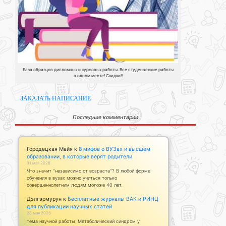
База образцов дипломных и курсовых работы. Все студенческие работы
в одном месте! Скидки!!
ЗАКАЗАТЬ НАПИСАНИЕ
Последние комментарии
Городецкая Майя
к
8 мифов о ВУЗах и высшем
образовании, в которые верят родители
31 мая 2026
Что значит "независимо от возраста"? В любой форме
обучения в вузах можно учиться только
совершеннолетним людям моложе 40 лет.
Дэлгэрмурун
к
Бесплатные журналы ВАК и РИНЦ
для публикации научных статей
28 мая 2026
тема научной работы: Метаболический синдром у