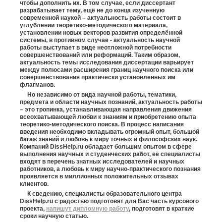
чтобы дополнить их. В том случае, если диссертант
разрабатывает тему, ещё не до конца изученную
современной наукой – актуальность работы состоит в
углублении теоретико-методического материала,
установлении новых векторов развития определённой
системы, в противном случае - актуальность научной
работы выступает в виде неотложной потребности
совершенствований или реформаций. Таким образом,
актуальность темы исследования диссертации варьирует
между полюсами расширения границ научного поиска или
совершенствования практически установленных им
флагманов.
Но независимо от вида научной работы, тематики,
предмета и области научных познаний, актуальность работы
– это тропинка, устанавливающая направления движения
всеохватывающей любви к знаниям и приобретению опыта
теоретико-методического поиска. В процесс написания
введения необходимо вкладывать огромный опыт, большой
багаж знаний и любовь к миру точных и философских наук.
Компаний DissHelp.ru обладает большим опытом в сфере
выполнения научных и студенческих работ, её специалисты
входят в перечень знатных исследователей и научных
работников, а любовь к миру научно-практического познания
проявляется в миллионных положительных отзывах
клиентов.
К сведению, специалисты образовательного центра
DissHelp.ru c радостью подготовят для Вас часть курсового
проекта,
напишут дипломную работу
, подготовят в краткие
сроки научную статью.