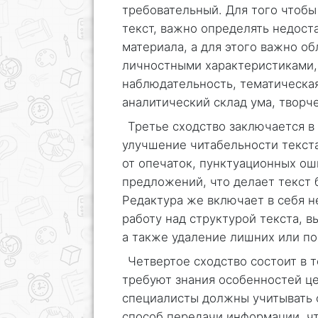
требовательный. Для того чтобы
текст, важно определять недост
материала, а для этого важно о
личностными характеристиками,
наблюдательность, тематическая
аналитический склад ума, творче
Третье сходство заключается в
улучшение читабельности текста
от опечаток, пунктуационных о
предложений, что делает текст 
Редактура же включает в себя н
работу над структурой текста, 
а также удаление лишних или п
Четвертое сходство состоит в т
требуют знания особенностей це
специалисты должны учитывать с
способ передачи информации, чт