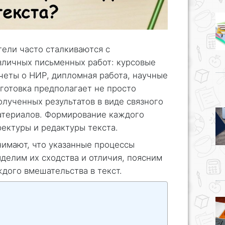
тели часто сталкиваются с
личных письменных работ: курсовые
тчеты о НИР, дипломная работа, научные
дготовка предполагает не просто
олученных результатов в виде связного
атериалов. Формирование каждого
ректуры и редактуры текста.
нимают, что указанные процессы
ыделим их сходства и отличия, поясним
дого вмешательства в текст.