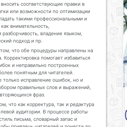
 вносить соответствующие правки в
атки или возможности по оптимизации
бладать такими профессиональными и
 как внимательность,
 разборчивость, владение языком,
ский подход и пр.
 том, что обе процедуры направлены на
. Корректировка помогает избавиться
шибок и неправильно построенных
более понятным для читателей.
е только исправление ошибок, но и
выбором правильных слов и выражений,
овторяющихся фраз.
ом, что как корректура, так и редактура
левой аудитории. В процессе работы
тиль письма, словарный запас и
обы привлечь читателей и донести до