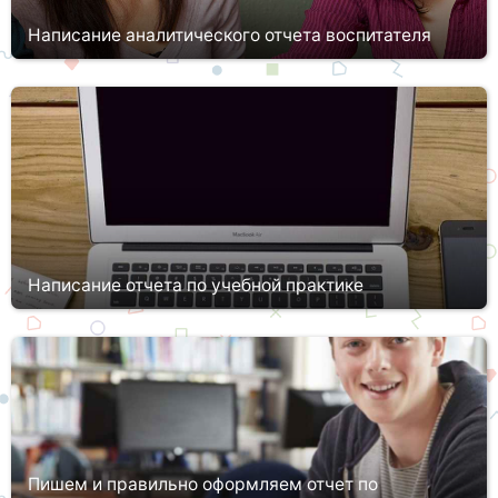
Написание аналитического отчета воспитателя
Воспитатель – одна из уникальнейших профессий,
способствующих воспитанию и развитию детей. Именно этот
человек проводит большую часть времени с малышами, пока
родители заняты на ра...
Написание отчета по учебной практике
В ходе обучения в ВУЗе каждый студент должен получить не
только теоретические знания, но и реальные навыки, которыми
он сможет пользоваться по окончании. Получить первые
представле...
Пишем и правильно оформляем отчет по