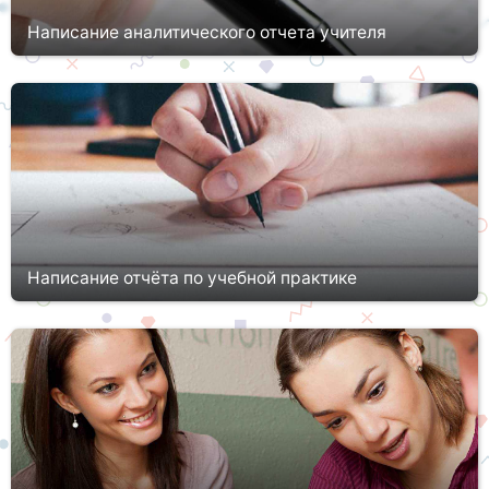
Написание аналитического отчета учителя
Каждый учитель должен подтверждать свою квалификацию.
Для этого ему придется не просто проходить специальные
курсы, но и заниматься самоанализом, учитывать проблемы и
ошибки, имеющ...
Написание отчёта по учебной практике
Неважно, какую специальность и ступень образования
осваивает студент. В его программе профессиональной
подготовке будет присутствовать как минимум три
составляющие: теоретическая, ...