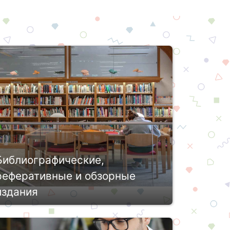
Библиографические,
реферативные и обзорные
издания
Библиографическими изданиями
называют библиографические пособия.