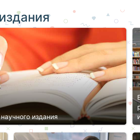
издания
 научного издания
ан привнести в науку или отрасль что-то
ечества, сделает ее более комфортной.