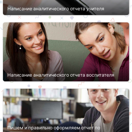
Написание аналитического отчета учителя
Каждый учитель должен подтверждать свою квалификацию.
Для этого ему придется не просто проходить специальные
курсы, но и заниматься самоанализом, учитывать проблемы и
ошибки, имеющ...
Написание аналитического отчета воспитателя
Воспитатель – одна из уникальнейших профессий,
способствующих воспитанию и развитию детей. Именно этот
человек проводит большую часть времени с малышами, пока
родители заняты на ра...
Пишем и правильно оформляем отчет по