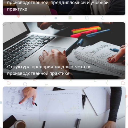
производственной, преддипломной и учебной
практике
В составе каждой образовательной программы ВУЗа (и иного
учебного заведения профобразования) есть такой раздел, как
«практика». В ходе этого мероприятия студенты укрепляют
имеющиес...
Структура предприятия для отчета по
производственной практике
Отчет о производственной практике – документ, который
свидетельствует о степени компетентности студента,
осваивающего нюансы будущей профессии не только в теории,
но и на практике....