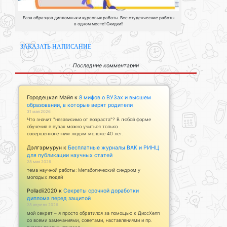
База образцов дипломных и курсовых работы. Все студенческие работы
в одном месте! Скидки!!
ЗАКАЗАТЬ НАПИСАНИЕ
Последние комментарии
Городецкая Майя
к
8 мифов о ВУЗах и высшем
образовании, в которые верят родители
31 мая 2026
Что значит "независимо от возраста"? В любой форме
обучения в вузах можно учиться только
совершеннолетним людям моложе 40 лет.
Дэлгэрмурун
к
Бесплатные журналы ВАК и РИНЦ
для публикации научных статей
28 мая 2026
тема научной работы: Метаболический синдром у
молодых людей
Polladii2020
к
Секреты срочной доработки
диплома перед защитой
28 апреля 2026
мой секрет – я просто обратился за помощью к ДиссХелп
со всеми замечаниями, советами, наставлениями и пр.