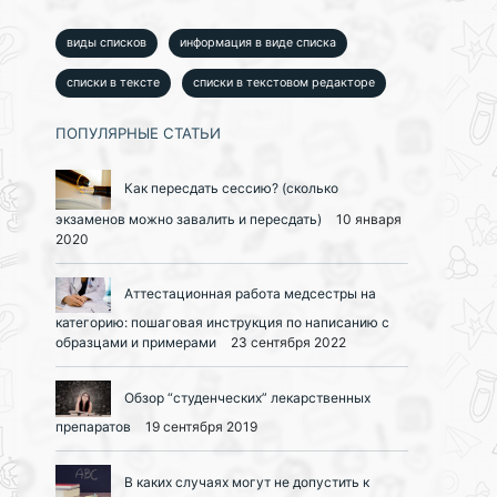
виды списков
информация в виде списка
списки в тексте
списки в текстовом редакторе
ПОПУЛЯРНЫЕ СТАТЬИ
Как пересдать сессию? (сколько
экзаменов можно завалить и пересдать)
10 января
2020
Аттестационная работа медсестры на
категорию: пошаговая инструкция по написанию с
образцами и примерами
23 сентября 2022
Обзор “студенческих” лекарственных
препаратов
19 сентября 2019
В каких случаях могут не допустить к