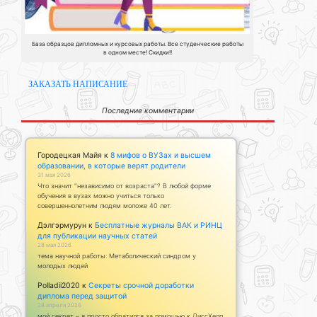
База образцов дипломных и курсовых работы. Все студенческие работы
в одном месте! Скидки!!
ЗАКАЗАТЬ НАПИСАНИЕ
Последние комментарии
Городецкая Майя
к
8 мифов о ВУЗах и высшем
образовании, в которые верят родители
31 мая 2026
Что значит "независимо от возраста"? В любой форме
обучения в вузах можно учиться только
совершеннолетним людям моложе 40 лет.
Дэлгэрмурун
к
Бесплатные журналы ВАК и РИНЦ
для публикации научных статей
28 мая 2026
тема научной работы: Метаболический синдром у
молодых людей
Polladii2020
к
Секреты срочной доработки
диплома перед защитой
28 апреля 2026
мой секрет – я просто обратился за помощью к ДиссХелп