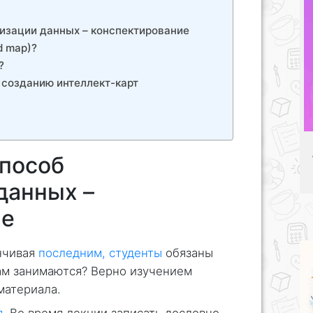
изации данных – конспектирование
d map)?
?
 созданию интеллект-карт
пособ
данных –
ие
нчивая
последним, студенты
обязаны
ам занимаются? Верно изучением
материала.