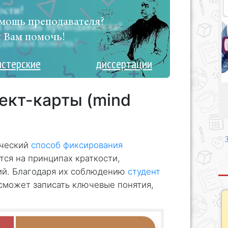
мощь преподавателя?
 Вам помочь!
истерские
диссертации
ект-карты (mind
ический
способ фиксирования
тся на принципах краткости,
ий. Благодаря их соблюдению
студент
сможет записать ключевые понятия,