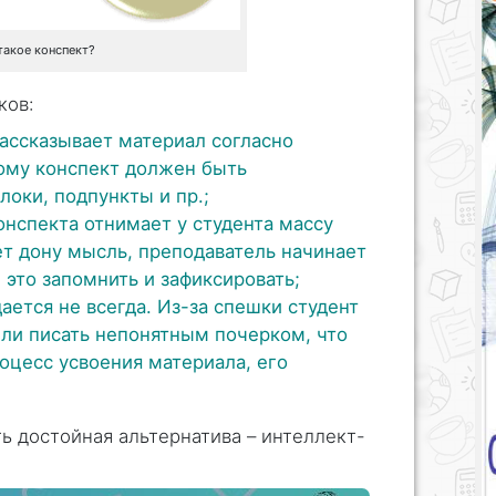
такое конспект?
ков:
рассказывает материал согласно
ому конспект должен быть
локи, подпункты и пр.;
онспекта отнимает у студента массу
ет дону мысль, преподаватель начинает
е это запомнить и зафиксировать;
дается не всегда. Из-за спешки студент
или писать непонятным почерком, что
оцесс усвоения материала, его
ь достойная альтернатива – интеллект-