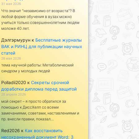
31 мая 2026
Что значит "независимо от возраста"? В
любой форме обучения в вузах можно
учиться только совершеннолетним людям
моложе 40 лет.
Дэлгэрмурун
к
Бесплатные журналы
ВАК и РИНЦ для публикации научных
статей
28 мая 2026
тема научной работы: Метаболический
синдром у молодых людей
Polladii2020
к
Секреты срочной
доработки диплома перед защитой
28 апреля 2026
мой секрет – я просто обратился за
помощью к ДиссХелп со всеми
замечаниями, советами, наставлениями и
пр. внесли правки, показал…
Red2026
к
Как восстановить
несохраненный документ Word: 3