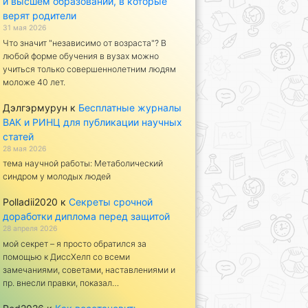
и высшем образовании, в которые
верят родители
31 мая 2026
Что значит "независимо от возраста"? В
любой форме обучения в вузах можно
учиться только совершеннолетним людям
моложе 40 лет.
Дэлгэрмурун
к
Бесплатные журналы
ВАК и РИНЦ для публикации научных
статей
28 мая 2026
тема научной работы: Метаболический
синдром у молодых людей
Polladii2020
к
Секреты срочной
доработки диплома перед защитой
28 апреля 2026
мой секрет – я просто обратился за
помощью к ДиссХелп со всеми
замечаниями, советами, наставлениями и
пр. внесли правки, показал…