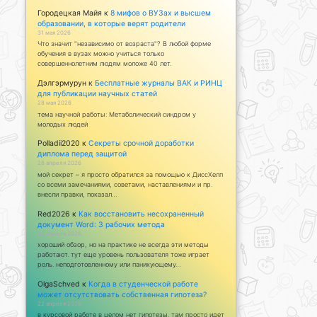
Городецкая Майя
к
8 мифов о ВУЗах и высшем
образовании, в которые верят родители
31 мая 2026
Что значит "независимо от возраста"? В любой форме
обучения в вузах можно учиться только
совершеннолетним людям моложе 40 лет.
Дэлгэрмурун
к
Бесплатные журналы ВАК и РИНЦ
для публикации научных статей
28 мая 2026
тема научной работы: Метаболический синдром у
молодых людей
Polladii2020
к
Секреты срочной доработки
диплома перед защитой
28 апреля 2026
мой секрет – я просто обратился за помощью к ДиссХелп
со всеми замечаниями, советами, наставлениями и пр.
внесли правки, показал…
Red2026
к
Как восстановить несохраненный
документ Word: 3 рабочих метода
23 апреля 2026
хороший обзор, но на практике не всегда эти методы
работают. тут еще уровень пользователя тоже играет
роль. неподготовленному или паникующему…
OlgaSchved
к
Когда в студенческой работе
может отсутствовать собственная гипотеза?
22 апреля 2026
в курсовой работе в целом нет гипотезы. там просто идет