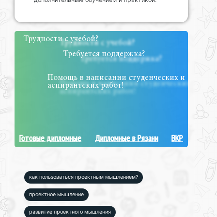
Трудности с учебой?
Требуется поддержка?
Помощь в написании студенческих и
аспирантских работ!
Готовые дипломные
Дипломные в Рязани
ВКР
как пользоваться проектным мышлением?
проектное мышление
развитие проектного мышления