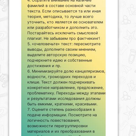
Обратите внимание на наличие
фамилий в составе основной части
текста. Если описывается та или иная
теория, методика, то лучше всего
уточнить, кто является ее основателем
или разработчиком и дополнить это.
Постарайтесь исключить смысловой
плагиат. Не забываем про фактчекинг!
«очеловечьте» текст: пересмотрите
выводы, дополните своим мнением,
выделите авторскую позицию,
подчеркните идею и собственные
достижения и пр.
Минимизируйте долю канцеляризмов,
водности, громоздких переходов и
клише. Текст должен подчеркивать
конкретное направление, предложение,
проблематику. Переходы между этапами
и результатами исследования должны
быть емкими, краткими, красивыми.
Оцените степень разнообразия в
подаче информации. Посмотрите на
логичность повествования,
возможности перегруппировки
материалов и их преобразования в