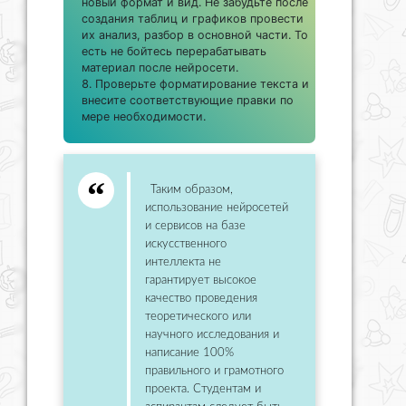
новый формат и вид. Не забудьте после
создания таблиц и графиков провести
их анализ, разбор в основной части. То
есть не бойтесь перерабатывать
материал после нейросети.
Проверьте форматирование текста и
внесите соответствующие правки по
мере необходимости.
Таким образом,
использование нейросетей
и сервисов на базе
искусственного
интеллекта не
гарантирует высокое
качество проведения
теоретического или
научного исследования и
написание 100%
правильного и грамотного
проекта. Студентам и