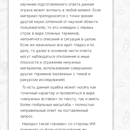
изучении подготовленного ответа данная
огреха может всплыть в любой момент. Если
материал преподносится с точки зрения
другой науки (отличной от научной области
пользователя), то это очевидно с первых
строк в виде сложных терминов,
непонятного описания и ситуации в целом.
Если же изначально все идет гладко и по
делу, то далее в основной части ответа
могут наблюдаться отклонения в иные
плоскости и отражение ненужных
материалов, использование совершенно
других терминов (несвязных с темой и
ракурсом исследования).
То есть данная ошибка может носить как
точечный характер и проявляться в виде
«ненужных вставок» по тексту, так и иметь
более глобальные масштабы – полностью
неправильный ответ на поставленный
запрос.
Нередко такой «промах» со стороны ИИ
возникает на фоне использования им