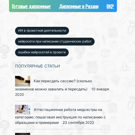
Готовые дипломные
Дипломные в Рязани
ВКР
ИИ в проектной деятельности
нейросети при написании студенческих работ
ошибки нейросетей в проекте
ПОПУЛЯРНЫЕ СТАТЬИ
Как пересдать сессию? (сколько
экзаменов можно завалить и пересдать)
10 января
2020
Аттестационная работа медсестры на
категорию: пошаговая инструкция по написанию с
образцами и примерами
23 сентября 2022