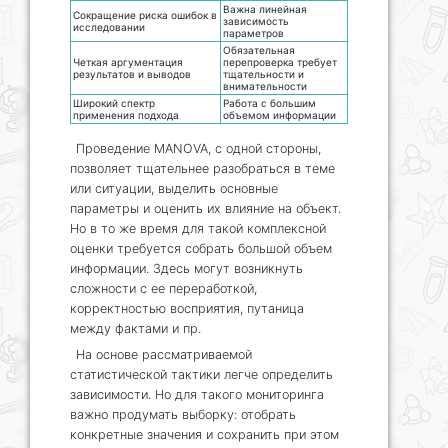
Важна линейная
Сокращение риска ошибок в
зависимость
исследовании
параметров
Обязательная
Четкая аргументация
перепроверка требует
результатов и выводов
тщательности и
внимательности
Широкий спектр
Работа с большим
применения подхода
объемом информации
Проведение MANOVA, с одной стороны,
позволяет тщательнее разобраться в теме
или ситуации, выделить основные
параметры и оценить их влияние на объект.
Но в то же время для такой комплексной
оценки требуется собрать большой объем
информации. Здесь могут возникнуть
сложности с ее переработкой,
корректностью восприятия, путаница
между фактами и пр.
На основе рассматриваемой
статистической тактики легче определить
зависимости. Но для такого мониторинга
важно продумать выборку: отобрать
конкретные значения и сохранить при этом