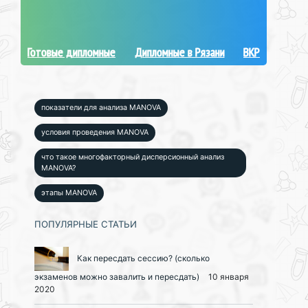
Готовые дипломные
Дипломные в Рязани
ВКР
показатели для анализа MANOVA
условия проведения MANOVA
что такое многофакторный дисперсионный анализ
MANOVA?
этапы MANOVA
ПОПУЛЯРНЫЕ СТАТЬИ
Как пересдать сессию? (сколько
экзаменов можно завалить и пересдать)
10 января
2020