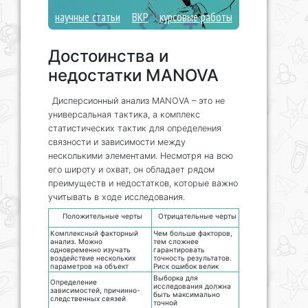
научные статьи
ВКР
курсовые работы
Достоинства и
недостатки MANOVA
Дисперсионный анализ MANOVA – это не
универсальная тактика, а комплекс
статистических тактик для определения
связности и зависимости между
несколькими элементами. Несмотря на всю
его широту и охват, он обладает рядом
преимуществ и недостатков, которые важно
учитывать в ходе исследования.
Положительные черты
Отрицательные черты
Комплексный факторный
Чем больше факторов,
анализ. Можно
тем сложнее
одновременно изучать
гарантировать
воздействие нескольких
точность результатов.
параметров на объект
Риск ошибок велик
Выборка для
Определение
исследования должна
зависимостей, причинно-
быть максимально
следственных связей
точной