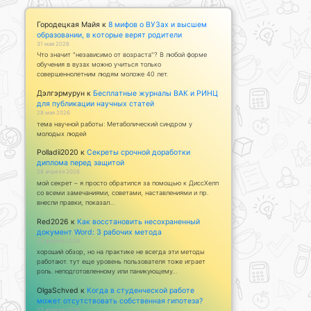
Городецкая Майя
к
8 мифов о ВУЗах и высшем
образовании, в которые верят родители
31 мая 2026
Что значит "независимо от возраста"? В любой форме
обучения в вузах можно учиться только
совершеннолетним людям моложе 40 лет.
Дэлгэрмурун
к
Бесплатные журналы ВАК и РИНЦ
для публикации научных статей
28 мая 2026
тема научной работы: Метаболический синдром у
молодых людей
Polladii2020
к
Секреты срочной доработки
диплома перед защитой
28 апреля 2026
мой секрет – я просто обратился за помощью к ДиссХелп
со всеми замечаниями, советами, наставлениями и пр.
внесли правки, показал…
Red2026
к
Как восстановить несохраненный
документ Word: 3 рабочих метода
23 апреля 2026
хороший обзор, но на практике не всегда эти методы
работают. тут еще уровень пользователя тоже играет
роль. неподготовленному или паникующему…
OlgaSchved
к
Когда в студенческой работе
может отсутствовать собственная гипотеза?
22 апреля 2026