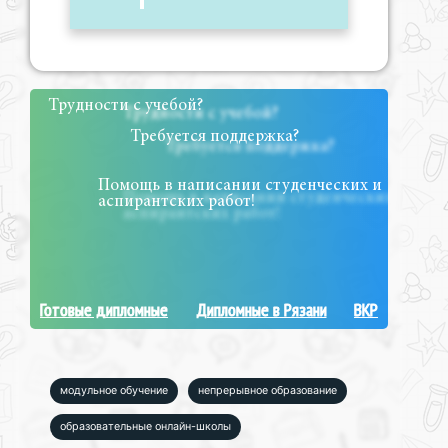
Трудности с учебой?
Требуется поддержка?
Помощь в написании студенческих и
аспирантских работ!
Готовые дипломные
Дипломные в Рязани
ВКР
модульное обучение
непрерывное образование
образовательные онлайн-школы