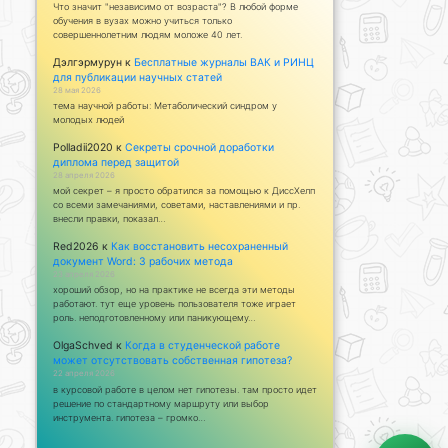
Что значит "независимо от возраста"? В любой форме
обучения в вузах можно учиться только
совершеннолетним людям моложе 40 лет.
Дэлгэрмурун
к
Бесплатные журналы ВАК и РИНЦ
для публикации научных статей
28 мая 2026
тема научной работы: Метаболический синдром у
молодых людей
Polladii2020
к
Секреты срочной доработки
диплома перед защитой
28 апреля 2026
мой секрет – я просто обратился за помощью к ДиссХелп
со всеми замечаниями, советами, наставлениями и пр.
внесли правки, показал…
Red2026
к
Как восстановить несохраненный
документ Word: 3 рабочих метода
23 апреля 2026
хороший обзор, но на практике не всегда эти методы
работают. тут еще уровень пользователя тоже играет
роль. неподготовленному или паникующему…
OlgaSchved
к
Когда в студенческой работе
может отсутствовать собственная гипотеза?
22 апреля 2026
в курсовой работе в целом нет гипотезы. там просто идет
решение по стандартному маршруту или выбор
инструмента. гипотеза – громко…