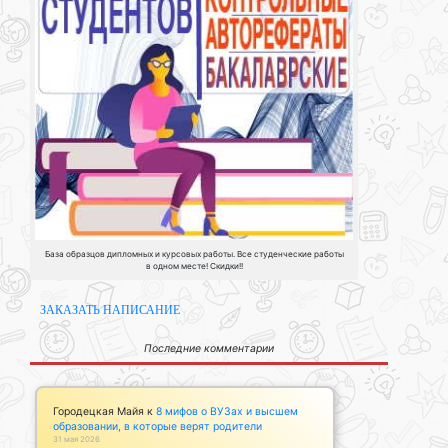
База образцов дипломных и курсовых работы. Все студенческие работы
в одном месте! Скидки!!
ЗАКАЗАТЬ НАПИСАНИЕ
Последние комментарии
Городецкая Майя
к
8 мифов о ВУЗах и высшем
образовании, в которые верят родители
31 мая 2026