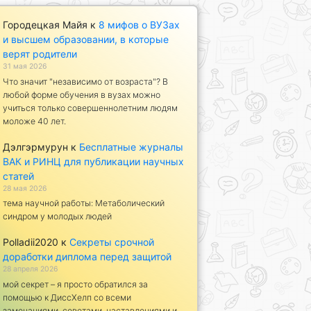
Городецкая Майя
к
8 мифов о ВУЗах
и высшем образовании, в которые
верят родители
31 мая 2026
Что значит "независимо от возраста"? В
любой форме обучения в вузах можно
учиться только совершеннолетним людям
моложе 40 лет.
Дэлгэрмурун
к
Бесплатные журналы
ВАК и РИНЦ для публикации научных
статей
28 мая 2026
тема научной работы: Метаболический
синдром у молодых людей
Polladii2020
к
Секреты срочной
доработки диплома перед защитой
28 апреля 2026
мой секрет – я просто обратился за
помощью к ДиссХелп со всеми
замечаниями, советами, наставлениями и