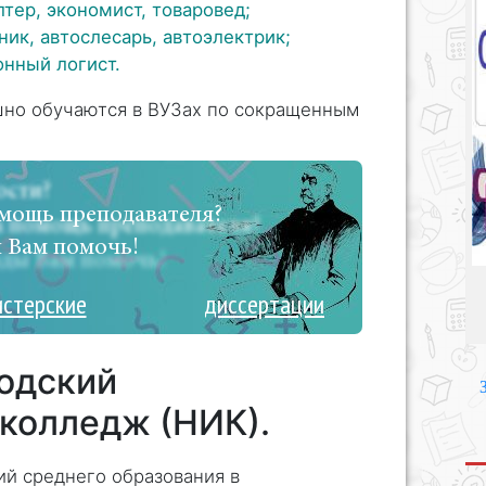
лтер, экономист, товаровед;
ик, автослесарь, автоэлектрик;
онный логист.
шно обучаются в ВУЗах по сокращенным
мощь преподавателя?
 Вам помочь!
истерские
диссертации
одский
колледж (НИК).
ий среднего образования в