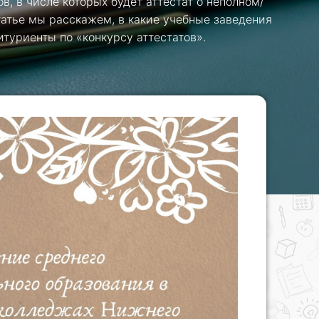
в, в числе которых будет аттестат о неполном/
татье мы расскажем, в какие учебные заведения
туриенты по «конкурсу аттестатов».