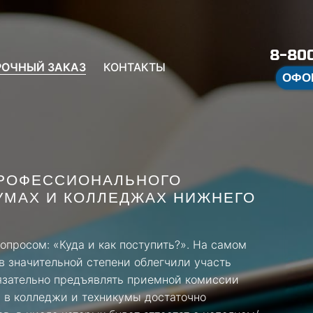
8-800
РОЧНЫЙ ЗАКАЗ
КОНТАКТЫ
ОФО
ПРОФЕССИОНАЛЬНОГО
УМАХ И КОЛЛЕДЖАХ НИЖНЕГО
опросом: «Куда и как поступить?». На самом
в значительной степени облегчили участь
язательно предъявлять приемной комиссии
я в колледжи и техникумы достаточно