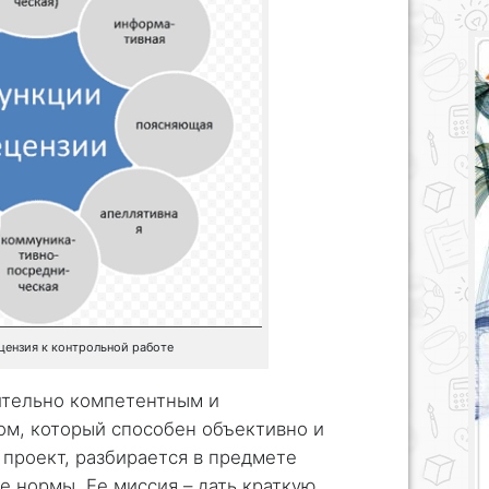
цензия к контрольной работе
тельно компетентным и
м, который способен объективно и
проект, разбирается в предмете
е нормы. Ее миссия – дать краткую