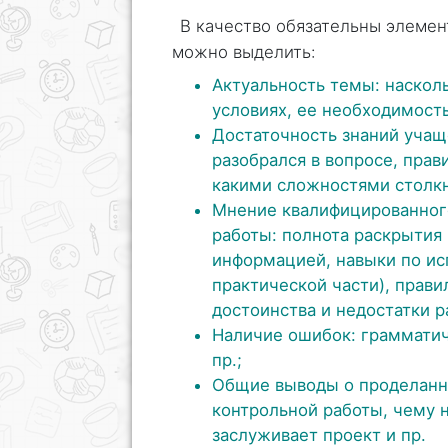
В качество обязательны элемен
можно выделить:
Актуальность темы: наскол
условиях, ее необходимость
Достаточность знаний учащ
разобрался в вопросе, прав
какими сложностями столкну
Мнение квалифицированного
работы: полнота раскрытия 
информацией, навыки по и
практической части), прав
достоинства и недостатки р
Наличие ошибок: грамматич
пр.;
Общие выводы о проделанно
контрольной работы, чему н
заслуживает проект и пр.