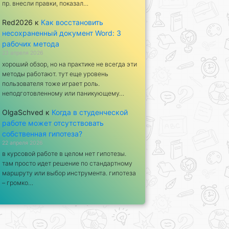
пр. внесли правки, показал…
Red2026
к
Как восстановить
несохраненный документ Word: 3
рабочих метода
23 апреля 2026
хороший обзор, но на практике не всегда эти
методы работают. тут еще уровень
пользователя тоже играет роль.
неподготовленному или паникующему…
OlgaSchved
к
Когда в студенческой
работе может отсутствовать
собственная гипотеза?
22 апреля 2026
в курсовой работе в целом нет гипотезы.
там просто идет решение по стандартному
маршруту или выбор инструмента. гипотеза
– громко…