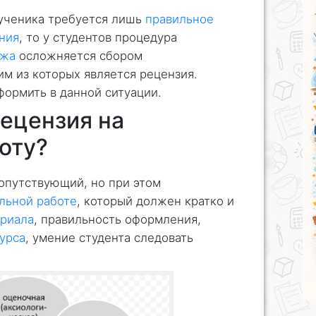
ученика требуется лишь
правильное
ния
, то у студентов процедура
ежа
осложняется сбором
м из которых является рецензия.
формить в данной ситуации.
рецензия на
оту?
опутствующий, но при этом
льной работе
, который должен кратко и
ериала
, правильность оформления,
урса
, умение студента следовать