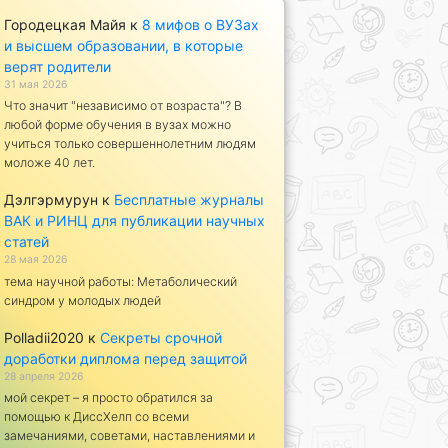
Городецкая Майя
к
8 мифов о ВУЗах
и высшем образовании, в которые
верят родители
31 мая 2026
Что значит "независимо от возраста"? В
любой форме обучения в вузах можно
учиться только совершеннолетним людям
моложе 40 лет.
Дэлгэрмурун
к
Бесплатные журналы
ВАК и РИНЦ для публикации научных
статей
28 мая 2026
тема научной работы: Метаболический
синдром у молодых людей
Polladii2020
к
Секреты срочной
доработки диплома перед защитой
28 апреля 2026
мой секрет – я просто обратился за
помощью к ДиссХелп со всеми
замечаниями, советами, наставлениями и