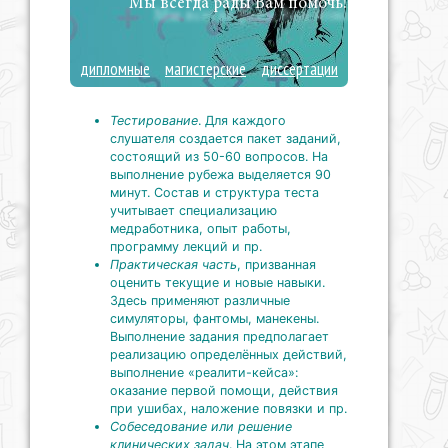
Мы всегда рады Вам помочь!
дипломные
магистерские
диссертации
Тестирование
. Для каждого
слушателя создается пакет заданий,
состоящий из 50-60 вопросов. На
выполнение рубежа выделяется 90
минут. Состав и структура теста
учитывает специализацию
медработника, опыт работы,
программу лекций и пр.
Практическая часть
, призванная
оценить текущие и новые навыки.
Здесь применяют различные
симуляторы, фантомы, манекены.
Выполнение задания предполагает
реализацию определённых действий,
выполнение «реалити-кейса»:
оказание первой помощи, действия
при ушибах, наложение повязки и пр.
Собеседование или решение
клинических задач
. На этом этапе