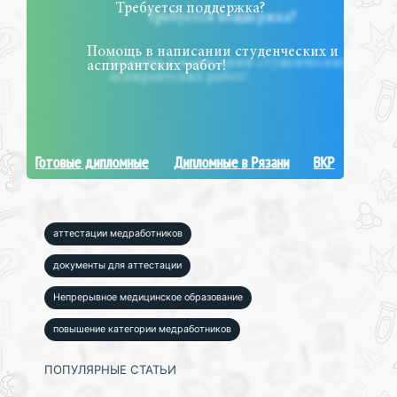
Требуется поддержка?
Помощь в написании студенческих и
аспирантских работ!
Готовые дипломные
Дипломные в Рязани
ВКР
аттестации медработников
документы для аттестации
Непрерывное медицинское образование
повышение категории медработников
ПОПУЛЯРНЫЕ СТАТЬИ