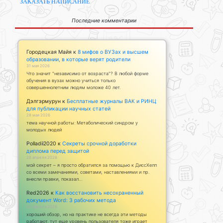
ЗАКАЗАТЬ НАПИСАНИЕ
Последние комментарии
Городецкая Майя
к
8 мифов о ВУЗах и высшем
образовании, в которые верят родители
31 мая 2026
Что значит "независимо от возраста"? В любой форме
обучения в вузах можно учиться только
совершеннолетним людям моложе 40 лет.
Дэлгэрмурун
к
Бесплатные журналы ВАК и РИНЦ
для публикации научных статей
28 мая 2026
тема научной работы: Метаболический синдром у
молодых людей
Polladii2020
к
Секреты срочной доработки
диплома перед защитой
28 апреля 2026
мой секрет – я просто обратился за помощью к ДиссХелп
со всеми замечаниями, советами, наставлениями и пр.
внесли правки, показал…
Red2026
к
Как восстановить несохраненный
документ Word: 3 рабочих метода
23 апреля 2026
хороший обзор, но на практике не всегда эти методы
работают. тут еще уровень пользователя тоже играет