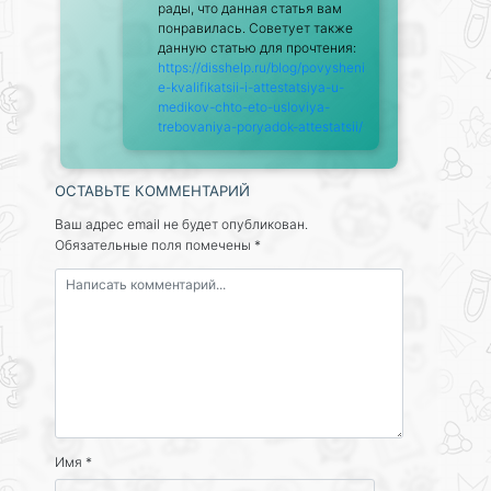
рады, что данная статья вам
понравилась. Советует также
данную статью для прочтения:
https://disshelp.ru/blog/povysheni
e-kvalifikatsii-i-attestatsiya-u-
medikov-chto-eto-usloviya-
trebovaniya-poryadok-attestatsii/
ОСТАВЬТЕ КОММЕНТАРИЙ
Ваш адрес email не будет опубликован.
Обязательные поля помечены
*
Имя
*