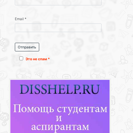
Email
*
Это не спам *