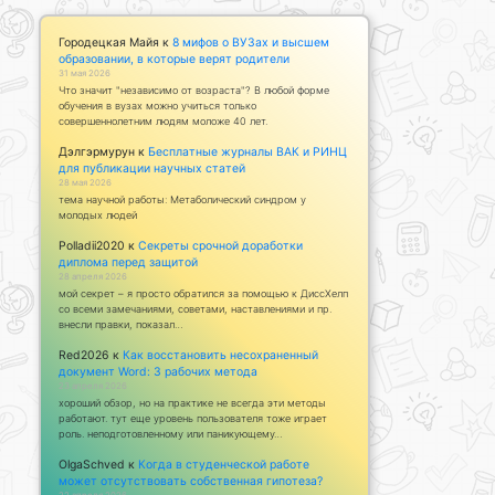
Городецкая Майя
к
8 мифов о ВУЗах и высшем
образовании, в которые верят родители
31 мая 2026
Что значит "независимо от возраста"? В любой форме
обучения в вузах можно учиться только
совершеннолетним людям моложе 40 лет.
Дэлгэрмурун
к
Бесплатные журналы ВАК и РИНЦ
для публикации научных статей
28 мая 2026
тема научной работы: Метаболический синдром у
молодых людей
Polladii2020
к
Секреты срочной доработки
диплома перед защитой
28 апреля 2026
мой секрет – я просто обратился за помощью к ДиссХелп
со всеми замечаниями, советами, наставлениями и пр.
внесли правки, показал…
Red2026
к
Как восстановить несохраненный
документ Word: 3 рабочих метода
23 апреля 2026
хороший обзор, но на практике не всегда эти методы
работают. тут еще уровень пользователя тоже играет
роль. неподготовленному или паникующему…
OlgaSchved
к
Когда в студенческой работе
может отсутствовать собственная гипотеза?