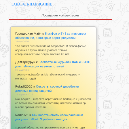
ЗАКАЗАТЬ НАПИСАНИЕ
Последние комментарии
Городецкая Майя
к
8 мифов о ВУЗах и высшем
образовании, в которые верят родители
31 мая 2026
Что значит "независимо от возраста"? В любой форме
обучения в вузах можно учиться только
совершеннолетним людям моложе 40 лет.
Дэлгэрмурун
к
Бесплатные журналы ВАК и РИНЦ
для публикации научных статей
28 мая 2026
тема научной работы: Метаболический синдром у
молодых людей
Polladii2020
к
Секреты срочной доработки
диплома перед защитой
28 апреля 2026
мой секрет – я просто обратился за помощью к ДиссХелп
со всеми замечаниями, советами, наставлениями и пр.
внесли правки, показал…
Red2026
к
Как восстановить несохраненный
документ Word: 3 рабочих метода
23 апреля 2026
хороший обзор, но на практике не всегда эти методы