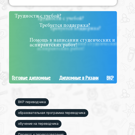
Трудности с учебой?
Требуется поддержка?
Помощь в написании студенческих и
аспирантских работ!
Готовые дипломные
Дипломные в Рязани
ВКР
ВКР переводчика
образовательная программа переводчика
обучение на переводчика
Перевод и переводоведение