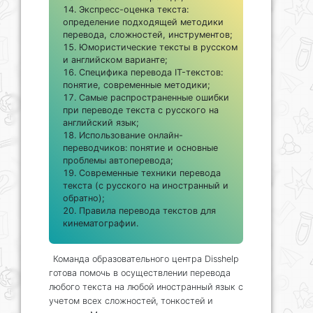
Экспресс-оценка текста:
определение подходящей методики
перевода, сложностей, инструментов;
Юмористические тексты в русском
и английском варианте;
Специфика перевода IT-текстов:
понятие, современные методики;
Самые распространенные ошибки
при переводе текста с русского на
английский язык;
Использование онлайн-
переводчиков: понятие и основные
проблемы автоперевода;
Современные техники перевода
текста (с русского на иностранный и
обратно);
Правила перевода текстов для
кинематографии.
Команда образовательного центра Disshelp
готова помочь в осуществлении перевода
любого текста на любой иностранный язык с
учетом всех сложностей, тонкостей и