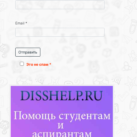
Email
*
Это не спам *