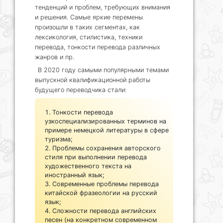
тенденций и проблем, требующих внимания
и решения. Самые яркие перемены
произошли в таких сегментах, как
лексикология, стилистика, техники
перевода, тонкости перевода различных
жанров и пр.
В 2020 году самыми популярными темами
выпускной квалификационной работы
будущего переводчика стали:
Тонкости перевода
узкоспециализированных терминов на
примере немецкой литературы в сфере
туризма;
Проблемы сохранения авторского
стиля при выполнении перевода
художественного текста на
иностранный язык;
Современные проблемы перевода
китайской фразеологии на русский
язык;
Сложности перевода английских
песен (на конкретном современном