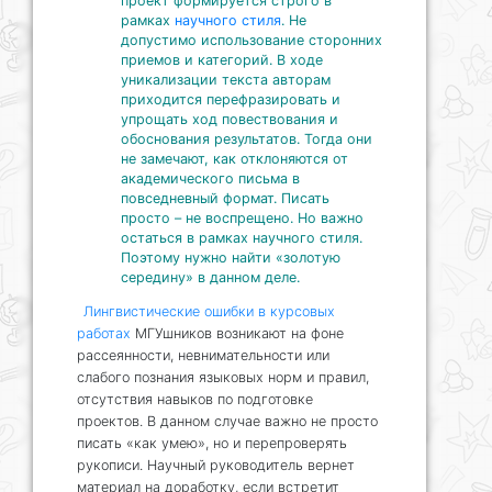
проект формируется строго в
рамках
научного стиля
. Не
допустимо использование сторонних
приемов и категорий. В ходе
уникализации текста авторам
приходится перефразировать и
упрощать ход повествования и
обоснования результатов. Тогда они
не замечают, как отклоняются от
академического письма в
повседневный формат. Писать
просто – не воспрещено. Но важно
остаться в рамках научного стиля.
Поэтому нужно найти «золотую
середину» в данном деле.
Лингвистические ошибки в курсовых
работах
МГУшников возникают на фоне
рассеянности, невнимательности или
слабого познания языковых норм и правил,
отсутствия навыков по подготовке
проектов. В данном случае важно не просто
писать «как умею», но и перепроверять
рукописи. Научный руководитель вернет
материал на доработку, если встретит