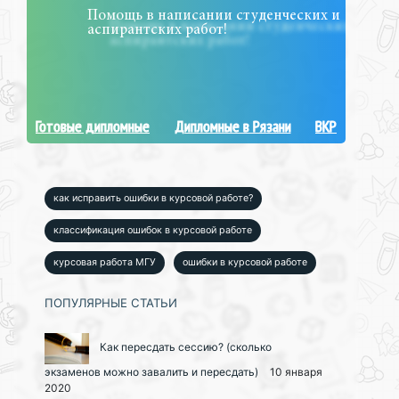
Помощь в написании студенческих и
аспирантских работ!
Готовые дипломные
Дипломные в Рязани
ВКР
как исправить ошибки в курсовой работе?
классификация ошибок в курсовой работе
курсовая работа МГУ
ошибки в курсовой работе
ПОПУЛЯРНЫЕ СТАТЬИ
Как пересдать сессию? (сколько
экзаменов можно завалить и пересдать)
10 января
2020