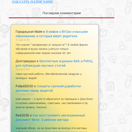
ЗАКАЗАТЬ НАПИСАНИЕ
Последние комментарии
Городецкая Майя
к
8 мифов о ВУЗах и высшем
образовании, в которые верят родители
31 мая 2026
Что значит "независимо от возраста"? В любой форме
обучения в вузах можно учиться только
совершеннолетним людям моложе 40 лет.
Дэлгэрмурун
к
Бесплатные журналы ВАК и РИНЦ
для публикации научных статей
28 мая 2026
тема научной работы: Метаболический синдром у
молодых людей
Polladii2020
к
Секреты срочной доработки
диплома перед защитой
28 апреля 2026
мой секрет – я просто обратился за помощью к ДиссХелп
со всеми замечаниями, советами, наставлениями и пр.
внесли правки, показал…
Red2026
к
Как восстановить несохраненный
документ Word: 3 рабочих метода
23 апреля 2026
хороший обзор, но на практике не всегда эти методы