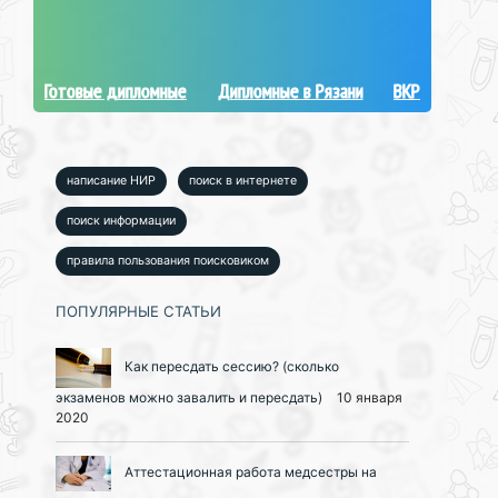
Готовые дипломные
Дипломные в Рязани
ВКР
написание НИР
поиск в интернете
поиск информации
правила пользования поисковиком
ПОПУЛЯРНЫЕ СТАТЬИ
Как пересдать сессию? (сколько
экзаменов можно завалить и пересдать)
10 января
2020
Аттестационная работа медсестры на