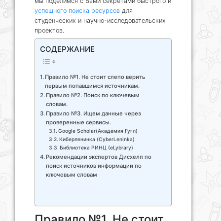
мы поделимся с Вами секретами быстрого и
успешного поиска ресурсов
для
студенческих и научно-исследовательских
проектов.
СОДЕРЖАНИЕ
Правило №1. Не стоит слепо верить
первым попавшимся источникам.
Правило №2. Поиск по ключевым
словам.
Правило №3. Ищем данные через
проверенные сервисы.
Google Scholar(Академия Гугл)
Киберленинка (CyberLeninka)
Библиотека РИНЦ (eLybrary)
Рекомендации экспертов Дисхелп по
поиск источников информации по
ключевым словам
Правило №1. Не стоит