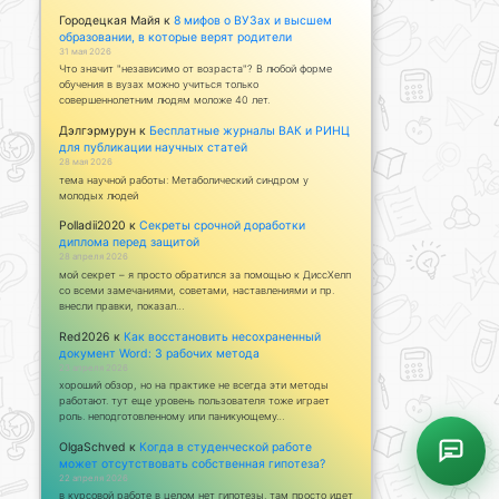
Городецкая Майя
к
8 мифов о ВУЗах и высшем
образовании, в которые верят родители
31 мая 2026
Что значит "независимо от возраста"? В любой форме
обучения в вузах можно учиться только
совершеннолетним людям моложе 40 лет.
Дэлгэрмурун
к
Бесплатные журналы ВАК и РИНЦ
для публикации научных статей
28 мая 2026
тема научной работы: Метаболический синдром у
молодых людей
Polladii2020
к
Секреты срочной доработки
диплома перед защитой
28 апреля 2026
мой секрет – я просто обратился за помощью к ДиссХелп
со всеми замечаниями, советами, наставлениями и пр.
внесли правки, показал…
Red2026
к
Как восстановить несохраненный
документ Word: 3 рабочих метода
23 апреля 2026
хороший обзор, но на практике не всегда эти методы
работают. тут еще уровень пользователя тоже играет
роль. неподготовленному или паникующему…
OlgaSchved
к
Когда в студенческой работе
может отсутствовать собственная гипотеза?
22 апреля 2026
в курсовой работе в целом нет гипотезы. там просто идет