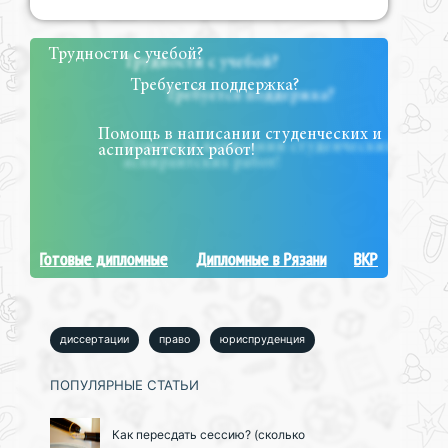
Трудности с учебой?
Требуется поддержка?
Помощь в написании студенческих и
аспирантских работ!
Готовые дипломные
Дипломные в Рязани
ВКР
диссертации
право
юриспруденция
ПОПУЛЯРНЫЕ СТАТЬИ
Как пересдать сессию? (сколько