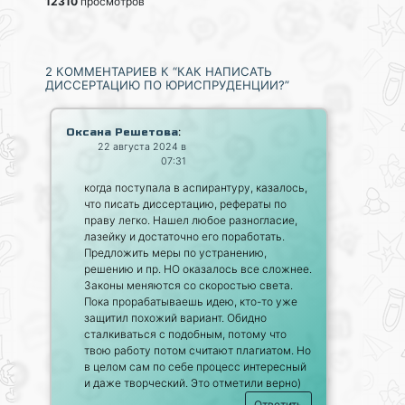
12310
просмотров
2 КОММЕНТАРИЕВ К “КАК НАПИСАТЬ
ДИССЕРТАЦИЮ ПО ЮРИСПРУДЕНЦИИ?”
:
Оксана Решетова
22 августа 2024 в
07:31
когда поступала в аспирантуру, казалось,
что писать диссертацию, рефераты по
праву легко. Нашел любое разногласие,
лазейку и достаточно его поработать.
Предложить меры по устранению,
решению и пр. НО оказалось все сложнее.
Законы меняются со скоростью света.
Пока прорабатываешь идею, кто-то уже
защитил похожий вариант. Обидно
сталкиваться с подобным, потому что
твою работу потом считают плагиатом. Но
в целом сам по себе процесс интересный
и даже творческий. Это отметили верно)
Ответить