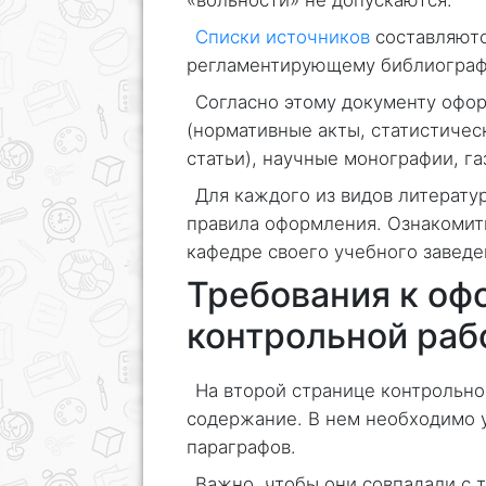
Списки источников
составляютс
регламентирующему библиограф
Согласно этому документу офо
(нормативные акты, статистичес
статьи), научные монографии, г
Для каждого из видов литерату
правила оформления. Ознакомит
кафедре своего учебного заведе
Требования к оф
контрольной раб
На второй странице контрольно
содержание. В нем необходимо у
параграфов.
Важно, чтобы они совпадали с т