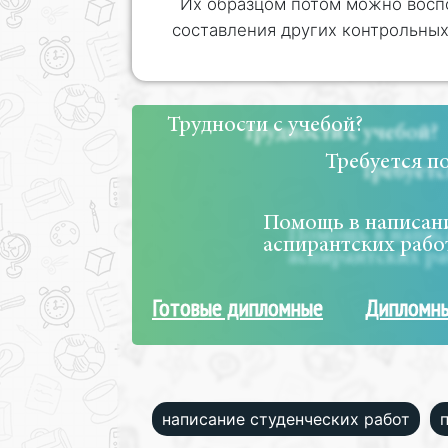
Их образцом потом можно восп
составления других контрольных
Трудности с учебой?
Требуется п
Помощь в написани
аспирантских рабо
Готовые дипломные
Дипломны
написание студенческих работ