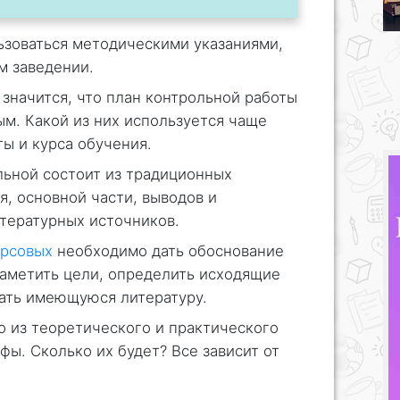
ьзоваться методическими указаниями,
м заведении.
 значится, что план контрольной работы
м. Какой из них используется чаще
ты и курса обучения.
льной состоит из традиционных
я, основной части, выводов и
итературных источников.
урсовых
необходимо дать обоснование
наметить цели, определить исходящие
вать имеющуюся литературу.
о из теоретического и практического
фы. Сколько их будет? Все зависит от