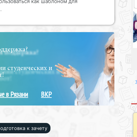
ользоваться как шаблоном для
.
оддержка?
и студенческих и
т!
е в Рязани
ВКР
подготовка к зачету