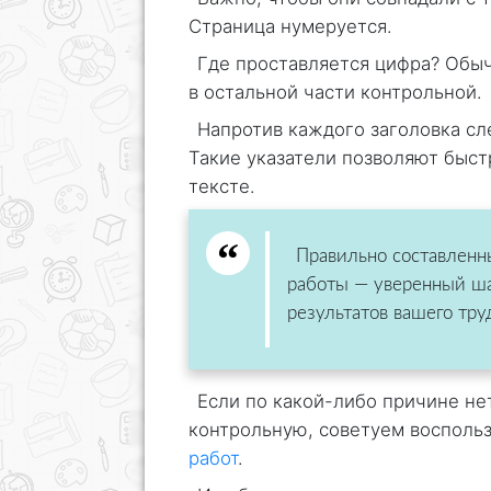
Страница нумеруется.
Где проставляется цифра? Обыч
в остальной части контрольной.
Напротив каждого заголовка сл
Такие указатели позволяют быс
тексте.
Правильно составленн
работы — уверенный ша
результатов вашего тру
Если по какой-либо причине не
контрольную, советуем восполь
работ
.