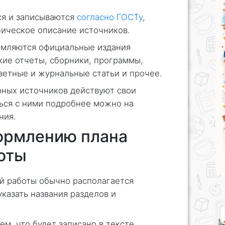
я и записываются
согласно ГОСТу
,
ическое описание источников.
рмляются официальные издания
кие отчеты, сборники, программы,
азетные и журнальные статьи и прочее.
рных источников действуют свои
ься с ними подробнее можно на
ния.
ормлению плана
оты
й работы обычно располагается
казать названия разделов и
ем, что будет записано в тексте.