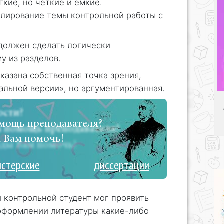
ткие, но четкие и емкие.
лирование темы контрольной работы с
должен сделать логически
у из разделов.
казана собственная точка зрения,
альной версии», но аргументированная.
мощь преподавателя?
 Вам помочь!
истерские
диссертации
и контрольной студент мог проявить
 оформлении литературы какие-либо