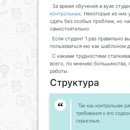
За время обучения в вузе студ
контрольных
. Некоторые из них 
сдать без особых проблем, но ча
самостоятельно.
Если студент 1 раз правильно в
пользоваться ею как шаблоном 
С какими трудностями сталкив
всего, по мнению большинства, 
работы.
Структура
Так как контрольная р
требования к его соде
серьезные.