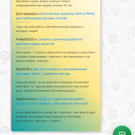
обучения в вузах можно учиться только
совершеннолетним людям моложе 40 лет.
Дэлгэрмурун
к
Бесплатные журналы ВАК и РИНЦ
для публикации научных статей
28 мая 2026
тема научной работы: Метаболический синдром у
молодых людей
Polladii2020
к
Секреты срочной доработки
диплома перед защитой
28 апреля 2026
мой секрет – я просто обратился за помощью к ДиссХелп
со всеми замечаниями, советами, наставлениями и пр.
внесли правки, показал…
Red2026
к
Как восстановить несохраненный
документ Word: 3 рабочих метода
23 апреля 2026
хороший обзор, но на практике не всегда эти методы
работают. тут еще уровень пользователя тоже играет
роль. неподготовленному или паникующему…
OlgaSchved
к
Когда в студенческой работе
может отсутствовать собственная гипотеза?
22 апреля 2026
в курсовой работе в целом нет гипотезы. там просто идет
решение по стандартному маршруту или выбор
инструмента. гипотеза – громко…