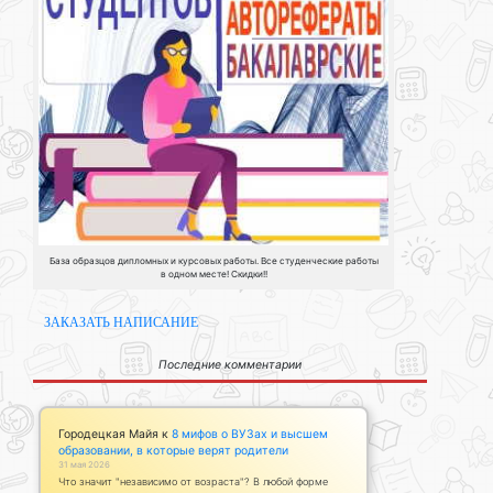
База образцов дипломных и курсовых работы. Все студенческие работы
в одном месте! Скидки!!
ЗАКАЗАТЬ НАПИСАНИЕ
Последние комментарии
Городецкая Майя
к
8 мифов о ВУЗах и высшем
образовании, в которые верят родители
31 мая 2026
Что значит "независимо от возраста"? В любой форме