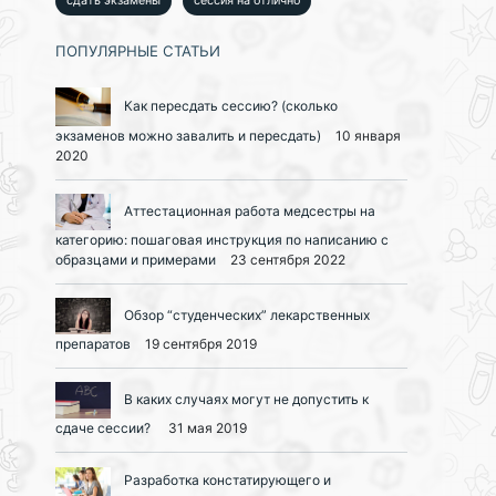
сдать экзамены
сессия на отлично
ПОПУЛЯРНЫЕ СТАТЬИ
Как пересдать сессию? (сколько
экзаменов можно завалить и пересдать)
10 января
2020
Аттестационная работа медсестры на
категорию: пошаговая инструкция по написанию с
образцами и примерами
23 сентября 2022
Обзор “студенческих” лекарственных
препаратов
19 сентября 2019
В каких случаях могут не допустить к
сдаче сессии?
31 мая 2019
Разработка констатирующего и