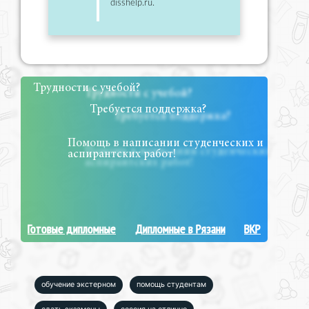
disshelp.ru.
Трудности с учебой?
Требуется поддержка?
Помощь в написании студенческих и
аспирантских работ!
Готовые дипломные
Дипломные в Рязани
ВКР
обучение экстерном
помощь студентам