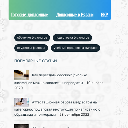
Готовые дипломные
Дипломные в Рязани
ВКР
обучение филологов
подготовка филологов
студенты филфака
учебный процесс на филфаке
ПОПУЛЯРНЫЕ СТАТЬИ
Как пересдать сессию? (сколько
экзаменов можно завалить и пересдать)
10 января
2020
Аттестационная работа медсестры на
категорию: пошаговая инструкция по написанию с
образцами и примерами
23 сентября 2022