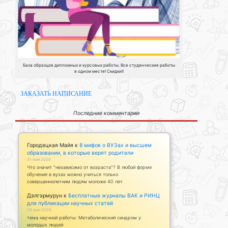
База образцов дипломных и курсовых работы. Все студенческие работы
в одном месте! Скидки!!
ЗАКАЗАТЬ НАПИСАНИЕ
Последние комментарии
Городецкая Майя
к
8 мифов о ВУЗах и высшем
образовании, в которые верят родители
31 мая 2026
Что значит "независимо от возраста"? В любой форме
обучения в вузах можно учиться только
совершеннолетним людям моложе 40 лет.
Дэлгэрмурун
к
Бесплатные журналы ВАК и РИНЦ
для публикации научных статей
28 мая 2026
тема научной работы: Метаболический синдром у
молодых людей