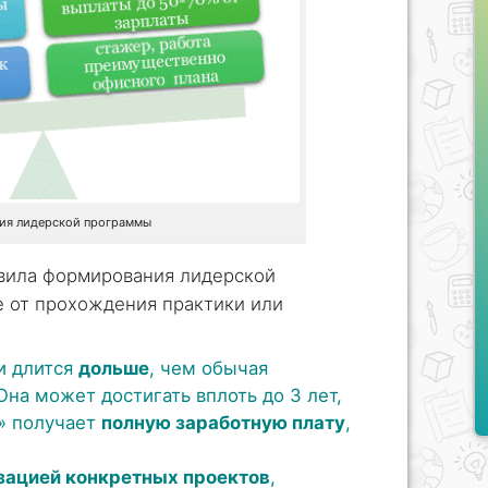
чия лидерской программы
вила формирования лидерской
е от прохождения практики или
и длится
дольше
, чем обычая
на может достигать вплоть до 3 лет,
» получает
полную заработную плату
,
зацией конкретных проектов
,