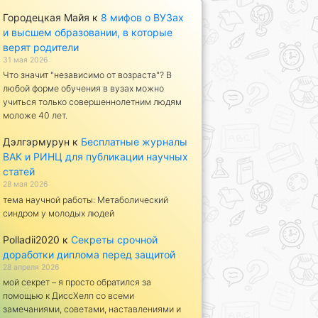
Городецкая Майя
к
8 мифов о ВУЗах
и высшем образовании, в которые
верят родители
31 мая 2026
Что значит "независимо от возраста"? В
любой форме обучения в вузах можно
учиться только совершеннолетним людям
моложе 40 лет.
Дэлгэрмурун
к
Бесплатные журналы
ВАК и РИНЦ для публикации научных
статей
28 мая 2026
тема научной работы: Метаболический
синдром у молодых людей
Polladii2020
к
Секреты срочной
доработки диплома перед защитой
28 апреля 2026
мой секрет – я просто обратился за
помощью к ДиссХелп со всеми
замечаниями, советами, наставлениями и