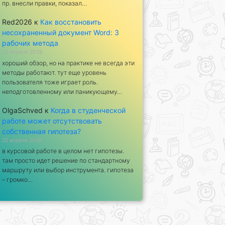
пр. внесли правки, показал…
Red2026
к
Как восстановить
несохраненный документ Word: 3
рабочих метода
23 апреля 2026
хороший обзор, но на практике не всегда эти
методы работают. тут еще уровень
пользователя тоже играет роль.
неподготовленному или паникующему…
OlgaSchved
к
Когда в студенческой
работе может отсутствовать
собственная гипотеза?
22 апреля 2026
в курсовой работе в целом нет гипотезы.
там просто идет решение по стандартному
маршруту или выбор инструмента. гипотеза
– громко…