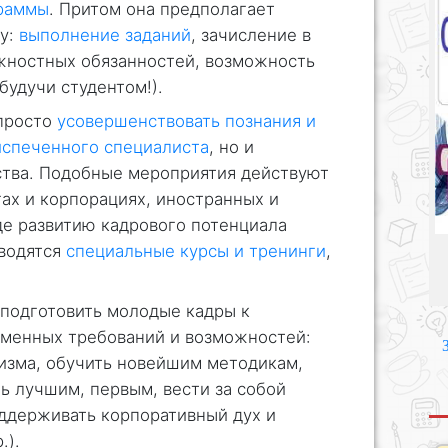
граммы
. Притом она предполагает
ку:
выполнение заданий
, зачисление в
жностных обязанностей, возможность
будучи студентом!).
 просто
усовершенствовать познания и
спеченного специалиста
, но и
ства. Подобные мероприятия действуют
гах и корпорациях, иностранных и
де развитию кадрового потенциала
оводятся
специальные курсы и тренинги
,
 подготовить молодые кадры к
еменных требований и возможностей:
изма, обучить новейшим методикам,
ть лучшим, первым, вести за собой
ддерживать корпоративный дух и
.).