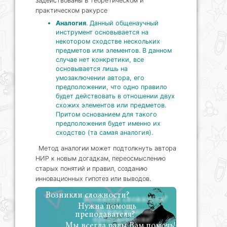
задействованы в теоретическом и
практическом ракурсе
Аналогия
. Данный общенаучный
инструмент основывается на
некотором сходстве нескольких
предметов или элементов. В данном
случае нет конкретики, все
основывается лишь на
умозаключении автора, его
предположении, что одно правило
будет действовать в отношении двух
схожих элементов или предметов.
Притом основанием для такого
предположения будет именно их
сходство (та самая аналогия).
Метод аналогии может подтолкнуть автора
НИР к новым догадкам, переосмыслению
старых понятий и правил, созданию
инновационных гипотез или выводов.
Возникли сложности?
Нужна помощь
преподавателя?
Мы всегда рады Вам помочь!