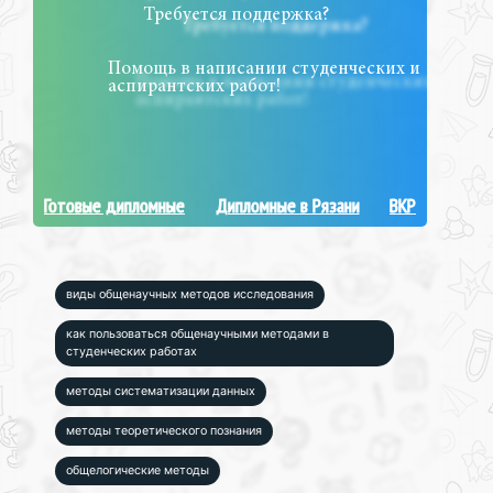
Требуется поддержка?
Помощь в написании студенческих и
аспирантских работ!
Готовые дипломные
Дипломные в Рязани
ВКР
виды общенаучных методов исследования
как пользоваться общенаучными методами в
студенческих работах
методы систематизации данных
методы теоретического познания
общелогические методы