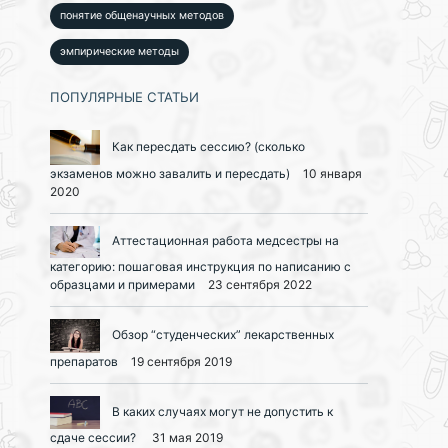
понятие общенаучных методов
эмпирические методы
ПОПУЛЯРНЫЕ СТАТЬИ
Как пересдать сессию? (сколько
экзаменов можно завалить и пересдать)
10 января
2020
Аттестационная работа медсестры на
категорию: пошаговая инструкция по написанию с
образцами и примерами
23 сентября 2022
Обзор “студенческих” лекарственных
препаратов
19 сентября 2019
В каких случаях могут не допустить к
сдаче сессии?
31 мая 2019