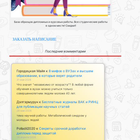
База образцов дипломных и курсовых работы. Все студенческие работы
в одном месте! Скидки!!
ЗАКАЗАТЬ НАПИСАНИЕ
Последние комментарии
Городецкая Майя
к
8 мифов о ВУЗах и высшем
образовании, в которые верят родители
31 мая 2026
Что значит "независимо от возраста"? В любой форме
обучения в вузах можно учиться только
совершеннолетним людям моложе 40 лет.
Дэлгэрмурун
к
Бесплатные журналы ВАК и РИНЦ
для публикации научных статей
28 мая 2026
тема научной работы: Метаболический синдром у
молодых людей
Polladii2020
к
Секреты срочной доработки
диплома перед защитой
28 апреля 2026