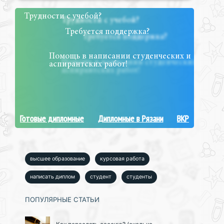
Трудности с учебой?
Требуется поддержка?
Помощь в написании студенческих и
аспирантских работ!
Готовые дипломные
Дипломные в Рязани
ВКР
высшее образование
курсовая работа
написать диплом
студент
студенты
ПОПУЛЯРНЫЕ СТАТЬИ