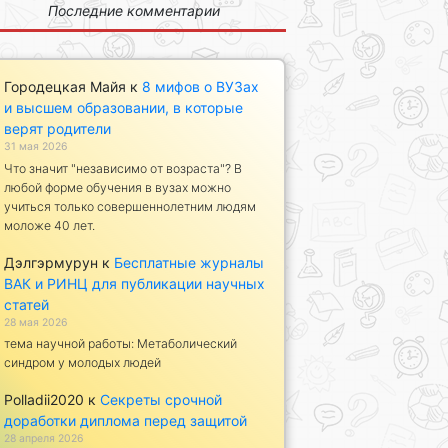
Последние комментарии
Городецкая Майя
к
8 мифов о ВУЗах
и высшем образовании, в которые
верят родители
31 мая 2026
Что значит "независимо от возраста"? В
любой форме обучения в вузах можно
учиться только совершеннолетним людям
моложе 40 лет.
Дэлгэрмурун
к
Бесплатные журналы
ВАК и РИНЦ для публикации научных
статей
28 мая 2026
тема научной работы: Метаболический
синдром у молодых людей
Polladii2020
к
Секреты срочной
доработки диплома перед защитой
28 апреля 2026