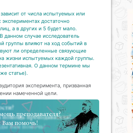
:
 зависит от числа испытуемых или
х экспериментах достаточно
иц, а в других и 5 будет мало.
В данном случае исследователь
ой группы влияют на ход событий в
ствуют ли определенные связующие
на жизни испытуемых каждой группы.
езентативная. О данном термине мы
же статье).
 аудитория эксперимента, призванная
ении намеченной цели.
мощь преподавателя?
 Вам помочь!