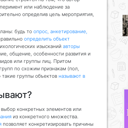
сперимент или наблюдение за
рительно определив цель мероприятия,
ланы: будь то
опрос, анкетирование,
правильно
определить объект
сихологических изысканий
авторы
ие, общение, особенности развития и
видов или группы лиц. Притом
групп по схожим признакам (пол,
но такие группы объектов
называют в
бывают?
 выбор конкретных элементов или
вания
из конкретного множества.
я
позволяет конкретизировать причины