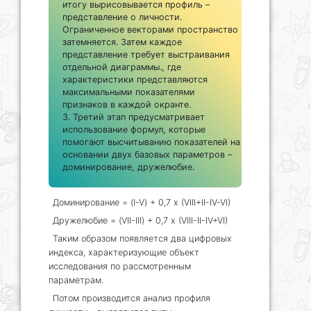
итогу вырисовывается профиль –
представление о личности.
Ограниченное векторами пространство
затемняется. Затем каждое
представление требует выстраивания
отдельной диаграммы., где
характеристики представляются
максимальными показателями
признаков в каждой окранте.
Третий этап предусматривает
использование формул, которые
помогают высчитыванию показателей на
основании двух базовых параметров –
доминирование, дружелюбие.
Доминирование = (I-V) + 0,7 x (VIII+II-IV-VI)
Дружелюбие = (VII-III) + 0,7 x (VIII-II-IV+VI)
Таким образом появляется два цифровых
индекса, характеризующие объект
исследования по рассмотренным
параметрам.
Потом производится анализ профиля