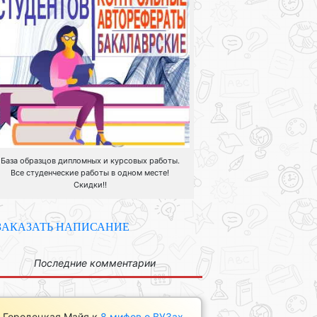
База образцов дипломных и курсовых работы.
Все студенческие работы в одном месте!
Скидки!!
ЗАКАЗАТЬ НАПИСАНИЕ
Последние комментарии
Городецкая Майя
к
8 мифов о ВУЗах