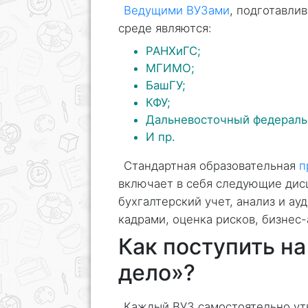
Ведущими ВУЗами
, подготавли
среде являются:
РАНХиГС;
МГИМО;
БашГУ;
КФУ;
Дальневосточный федераль
И пр.
Стандартная образовательная
п
включает в себя следующие дис
бухгалтерский учет, анализ и ау
кадрами, оценка рисков, бизнес-
Как поступить н
дело»?
Каждый ВУЗ самостоятельно у