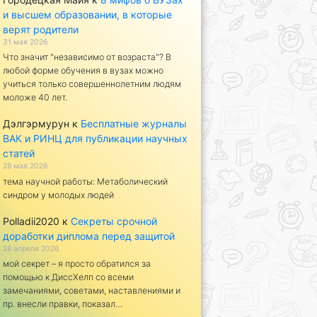
и высшем образовании, в которые
верят родители
31 мая 2026
Что значит "независимо от возраста"? В
любой форме обучения в вузах можно
учиться только совершеннолетним людям
моложе 40 лет.
Дэлгэрмурун
к
Бесплатные журналы
ВАК и РИНЦ для публикации научных
статей
28 мая 2026
тема научной работы: Метаболический
синдром у молодых людей
Polladii2020
к
Секреты срочной
доработки диплома перед защитой
28 апреля 2026
мой секрет – я просто обратился за
помощью к ДиссХелп со всеми
замечаниями, советами, наставлениями и
пр. внесли правки, показал…