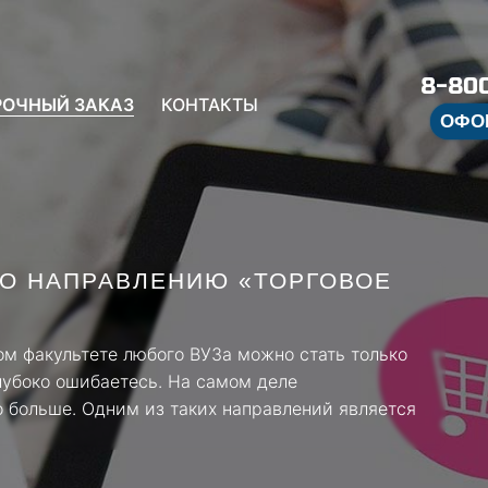
8-800
РОЧНЫЙ ЗАКАЗ
КОНТАКТЫ
ОФО
О НАПРАВЛЕНИЮ «ТОРГОВОЕ
ом факультете любого ВУЗа можно стать только
лубоко ошибаетесь. На самом деле
 больше. Одним из таких направлений является