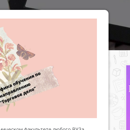
омическом факультете любого ВУЗа