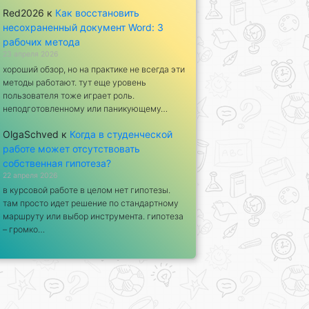
Red2026
к
Как восстановить
несохраненный документ Word: 3
рабочих метода
23 апреля 2026
хороший обзор, но на практике не всегда эти
методы работают. тут еще уровень
пользователя тоже играет роль.
неподготовленному или паникующему…
OlgaSchved
к
Когда в студенческой
работе может отсутствовать
собственная гипотеза?
22 апреля 2026
в курсовой работе в целом нет гипотезы.
там просто идет решение по стандартному
маршруту или выбор инструмента. гипотеза
– громко…