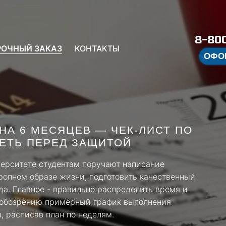
8-800
РОЧНЫЙ ЗАКАЗ
КОНТАКТЫ
ОФО
НА 6 МЕСЯЦЕВ — ЧЕК-ЛИСТ ПО
РЕТЬ ПЕРЕД ЗАЩИТОЙ
верситете студентам поручают написание
ропном образе жизни, подготовить качественный
да. Главное - правильно распределить время и
 обозрению примерный график выполнения
, расписав план по неделям.