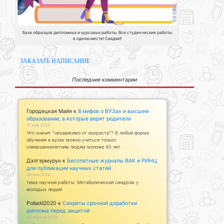
База образцов дипломных и курсовых работы. Все студенческие работы
в одном месте! Скидки!!
ЗАКАЗАТЬ НАПИСАНИЕ
Последние комментарии
Городецкая Майя
к
8 мифов о ВУЗах и высшем
образовании, в которые верят родители
31 мая 2026
Что значит "независимо от возраста"? В любой форме
обучения в вузах можно учиться только
совершеннолетним людям моложе 40 лет.
Дэлгэрмурун
к
Бесплатные журналы ВАК и РИНЦ
для публикации научных статей
28 мая 2026
тема научной работы: Метаболический синдром у
молодых людей
Polladii2020
к
Секреты срочной доработки
диплома перед защитой
28 апреля 2026