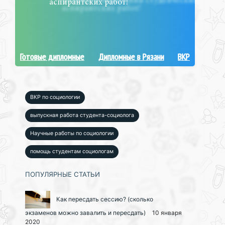
аспирантских работ!
Готовые дипломные
Дипломные в Рязани
ВКР
ВКР по социологии
выпускная работа студента-социолога
Научные работы по социологии
помощь студентам социологам
ПОПУЛЯРНЫЕ СТАТЬИ
Как пересдать сессию? (сколько
экзаменов можно завалить и пересдать)
10 января
2020