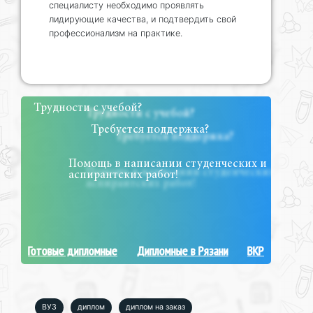
специалисту необходимо проявлять
лидирующие качества, и подтвердить свой
профессионализм на практике.
Трудности с учебой?
Требуется поддержка?
Помощь в написании студенческих и
аспирантских работ!
Готовые дипломные
Дипломные в Рязани
ВКР
ВУЗ
диплом
диплом на заказ