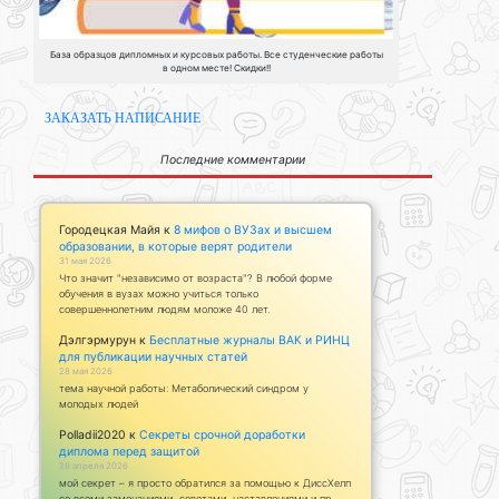
База образцов дипломных и курсовых работы. Все студенческие работы
в одном месте! Скидки!!
ЗАКАЗАТЬ НАПИСАНИЕ
Последние комментарии
Городецкая Майя
к
8 мифов о ВУЗах и высшем
образовании, в которые верят родители
31 мая 2026
Что значит "независимо от возраста"? В любой форме
обучения в вузах можно учиться только
совершеннолетним людям моложе 40 лет.
Дэлгэрмурун
к
Бесплатные журналы ВАК и РИНЦ
для публикации научных статей
28 мая 2026
тема научной работы: Метаболический синдром у
молодых людей
Polladii2020
к
Секреты срочной доработки
диплома перед защитой
28 апреля 2026
мой секрет – я просто обратился за помощью к ДиссХелп
со всеми замечаниями, советами, наставлениями и пр.