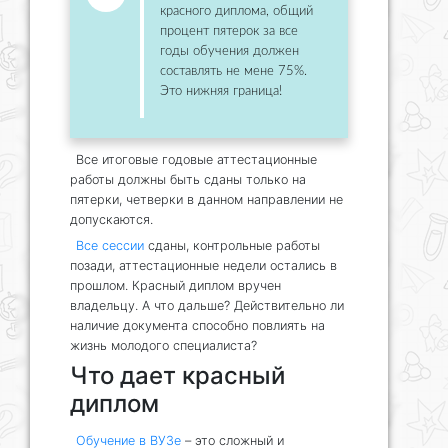
красного диплома, общий
процент пятерок за все
годы обучения должен
составлять не мене 75%.
Это нижняя граница!
Все итоговые годовые аттестационные
работы должны быть сданы только на
пятерки, четверки в данном направлении не
допускаются.
Все сессии
сданы, контрольные работы
позади, аттестационные недели остались в
прошлом. Красный диплом вручен
владельцу. А что дальше? Действительно ли
наличие документа способно повлиять на
жизнь молодого специалиста?
Что дает красный
диплом
Обучение в ВУЗе
– это сложный и