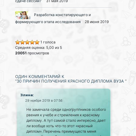
сдаче сессии?
31 мая 2019
Разработка констатирующего и
формирующего этапа исследования
28 июня 2019
1 голоса
Средняя оценка: 5,00 из 5
20051
просмотров
ОДИН КОММЕНТАРИЙ К
“30 ПРИЧИН ПОЛУЧЕНИЯ КРАСНОГО ДИПЛОМА ВУЗА ”
:
Элина
29 ноября 2019 в 07:56
Не замечала среди одногруппников особого
рвения к учебе и стремления к красному
диплому. А тут самой стало интересно, дает
ли вообще хоть что-то этот «красный
диплом». Перечень преимуществ меня