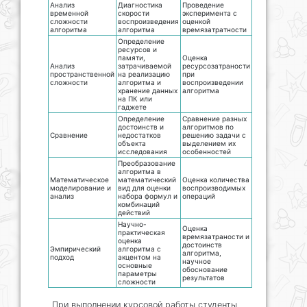
Анализ
Диагностика
Проведение
временной
скорости
эксперимента с
сложности
воспроизведения
оценкой
алгоритма
алгоритма
времязатратности
Определение
ресурсов и
памяти,
Оценка
Анализ
затрачиваемой
ресурсозатраности
пространственной
на реализацию
при
сложности
алгоритма и
воспроизведении
хранение данных
алгоритма
на ПК или
гаджете
Определение
Сравнение разных
достоинств и
алгоритмов по
Сравнение
недостатков
решению задачи с
объекта
выделением их
исследования
особенностей
Преобразование
алгоритма в
Математическое
математический
Оценка количества
моделирование и
вид для оценки
воспроизводимых
анализ
набора формул и
операций
комбинаций
действий
Научно-
Оценка
практическая
времязатраности и
оценка
достоинств
Эмпирический
алгоритма с
алгоритма,
подход
акцентом на
научное
основные
обоснование
параметры
результатов
сложности
При выполнении курсовой работы студенты