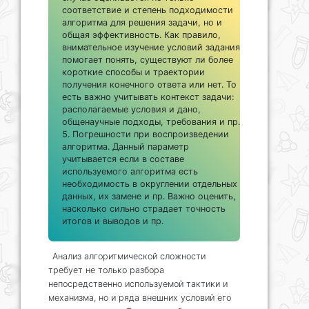
соответствие и степень подходимости
алгоритма для решения задачи, но и
общая эффективность. Как правило,
внимательное изучение условий задания
помогает понять, существуют ли более
короткие способы и траектории
получения конечного ответа или нет. То
есть важно учитывать контекст задачи:
располагаемые условия и дано,
общенаучные подходы, требования и пр.
Погрешности при воспроизведении
алгоритма. Данный параметр
учитывается если в составе
используемого алгоритма есть
необходимость в округлении отдельных
данных, их замене и пр. Важно оценить,
насколько сильно страдает точность
итогов и выводов и пр.
Анализ алгоритмической сложности
требует не только разбора
непосредственно используемой тактики и
механизма, но и ряда внешних условий его