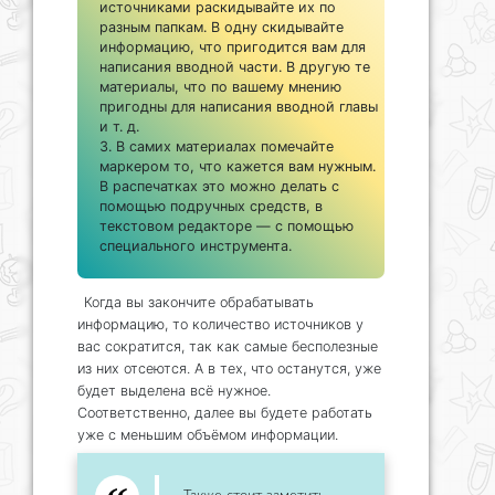
источниками раскидывайте их по
разным папкам. В одну скидывайте
информацию, что пригодится вам для
написания вводной части. В другую те
материалы, что по вашему мнению
пригодны для написания вводной главы
и т. д.
В самих материалах помечайте
маркером то, что кажется вам нужным.
В распечатках это можно делать с
помощью подручных средств, в
текстовом редакторе — с помощью
специального инструмента.
Когда вы закончите обрабатывать
информацию, то количество источников у
вас сократится, так как самые бесполезные
из них отсеются. А в тех, что останутся, уже
будет выделена всё нужное.
Соответственно, далее вы будете работать
уже с меньшим объёмом информации.