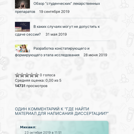
Обзор “студенческих” лекарственных
препаратов
19 сентября 2019
В каких случаях могут не допустить к
сдаче сессии?
31 мая 2019
Разработка констатирующего и
формирующего этапа исследования
28 июня 2019
0 голоса
Средняя оценка: 0,00 из 5
14731
просмотров
ОДИН КОММЕНТАРИЙ К “ГДЕ НАЙТИ
МАТЕРИАЛ ДЛЯ НАПИСАНИЯ ДИССЕРТАЦИИ?”
:
Михаил
23 октября 2019 в 11:51