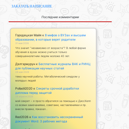
ЗАКАЗАТЬ НАПИСАНИЕ
Последние комментарии
Городецкая Майя
к
8 мифов о ВУЗах и высшем
образовании, в которые верят родители
31 мая 2026
Что значит "независимо от возраста"? В любой форме
обучения в вузах можно учиться только
совершеннолетним людям моложе 40 лет.
Дэлгэрмурун
к
Бесплатные журналы ВАК и РИНЦ
для публикации научных статей
28 мая 2026
тема научной работы: Метаболический синдром у
молодых людей
Polladii2020
к
Секреты срочной доработки
диплома перед защитой
28 апреля 2026
мой секрет – я просто обратился за помощью к ДиссХелп
со всеми замечаниями, советами, наставлениями и пр.
внесли правки, показал…
Red2026
к
Как восстановить несохраненный
документ Word: 3 рабочих метода
23 апреля 2026