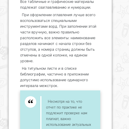
Все табличные и графические материалы
подлежат озаглавливанию и нумерации.
При оформлении оглавления лучше всего
воспользоваться специальными
инструментами ворд. При заполнении этой
части вручную, важно правильно
расположить все элементы: наименование
разделов начинают с начала строки без
отступов, а номера страниц должны быть
отмечены в одной колонке, на едином
уровне.
На титульном листе и в списке
библиографии, частично в приложении
допустимо использование одинарного
интервала межстрок.
Несмотря на то, что
отчет по практике не
подлежит проверке нам
плагиат, важно
использование актуальных