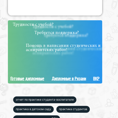
Трудности с учебой?
Требуется поддержка?
Помощь в написании студенческих и
аспирантских работ!
Готовые дипломные
Дипломные в Рязани
ВКР
отчет по практике студента-воспитателя
практика в детском саду
практика студентов