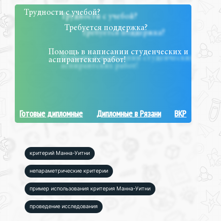
Трудности с учебой?
Требуется поддержка?
Помощь в написании студенческих и
аспирантских работ!
Готовые дипломные
Дипломные в Рязани
ВКР
критерий Манна-Уитни
непараметрические критерии
пример использования критерия Манна-Уитни
проведение исследования