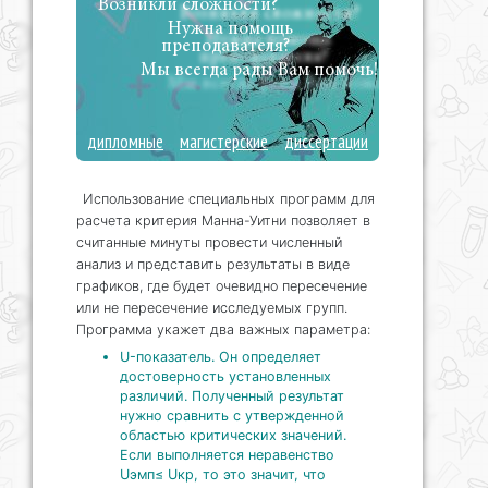
Возникли сложности?
Нужна помощь
преподавателя?
Мы всегда рады Вам помочь!
дипломные
магистерские
диссертации
Использование специальных программ для
расчета критерия Манна-Уитни позволяет в
считанные минуты провести численный
анализ и представить результаты в виде
графиков, где будет очевидно пересечение
или не пересечение исследуемых групп.
Программа укажет два важных параметра:
U-показатель. Он определяет
достоверность установленных
различий. Полученный результат
нужно сравнить с утвержденной
областью критических значений.
Если выполняется неравенство
Uэмп≤ Uкр, то это значит, что