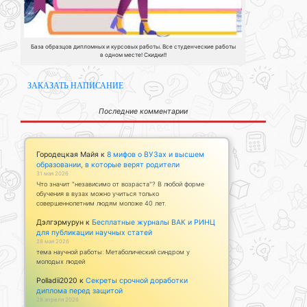
База образцов дипломных и курсовых работы. Все студенческие работы
в одном месте! Скидки!!
ЗАКАЗАТЬ НАПИСАНИЕ
Последние комментарии
Городецкая Майя
к
8 мифов о ВУЗах и высшем
образовании, в которые верят родители
31 мая 2026
Что значит "независимо от возраста"? В любой форме
обучения в вузах можно учиться только
совершеннолетним людям моложе 40 лет.
Дэлгэрмурун
к
Бесплатные журналы ВАК и РИНЦ
для публикации научных статей
28 мая 2026
тема научной работы: Метаболический синдром у
молодых людей
Polladii2020
к
Секреты срочной доработки
диплома перед защитой
28 апреля 2026