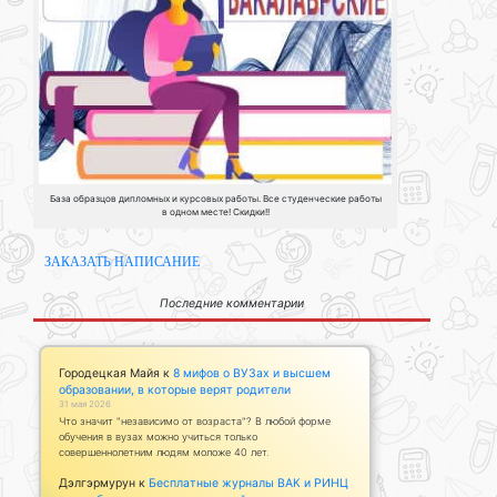
База образцов дипломных и курсовых работы. Все студенческие работы
в одном месте! Скидки!!
ЗАКАЗАТЬ НАПИСАНИЕ
Последние комментарии
Городецкая Майя
к
8 мифов о ВУЗах и высшем
образовании, в которые верят родители
31 мая 2026
Что значит "независимо от возраста"? В любой форме
обучения в вузах можно учиться только
совершеннолетним людям моложе 40 лет.
Дэлгэрмурун
к
Бесплатные журналы ВАК и РИНЦ