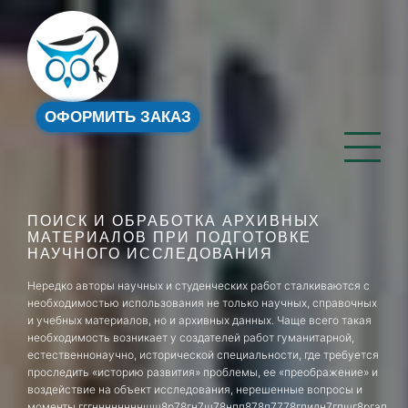
ОФОРМИТЬ ЗАКАЗ
ПОИСК И ОБРАБОТКА АРХИВНЫХ
МАТЕРИАЛОВ ПРИ ПОДГОТОВКЕ
НАУЧНОГО ИССЛЕДОВАНИЯ
Нередко авторы научных и студенческих работ сталкиваются с
необходимостью использования не только научных, справочных
и учебных материалов, но и архивных данных. Чаще всего такая
необходимость возникает у создателей работ гуманитарной,
естественнонаучно, исторической специальности, где требуется
проследить «историю развития» проблемы, ее «преображение» и
воздействие на объект исследования, нерешенные вопросы и
моменты.гггнннннннншш8р78гн7щ78нпп878п7778гпилн7гпшг8ргап