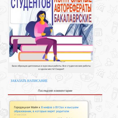
База образцов дипломных и курсовых работы. Все студенческие работы
в одном месте! Скидки!!
ЗАКАЗАТЬ НАПИСАНИЕ
Последние комментарии
Городецкая Майя
к
8 мифов о ВУЗах и высшем
образовании, в которые верят родители
31 мая 2026