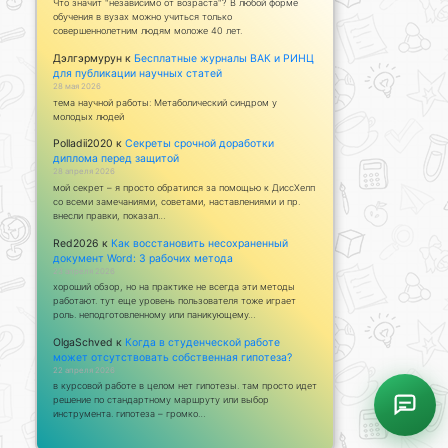
Что значит "независимо от возраста"? В любой форме
обучения в вузах можно учиться только
совершеннолетним людям моложе 40 лет.
Дэлгэрмурун
к
Бесплатные журналы ВАК и РИНЦ
для публикации научных статей
28 мая 2026
тема научной работы: Метаболический синдром у
молодых людей
Polladii2020
к
Секреты срочной доработки
диплома перед защитой
28 апреля 2026
мой секрет – я просто обратился за помощью к ДиссХелп
со всеми замечаниями, советами, наставлениями и пр.
внесли правки, показал…
Red2026
к
Как восстановить несохраненный
документ Word: 3 рабочих метода
23 апреля 2026
хороший обзор, но на практике не всегда эти методы
работают. тут еще уровень пользователя тоже играет
роль. неподготовленному или паникующему…
OlgaSchved
к
Когда в студенческой работе
может отсутствовать собственная гипотеза?
22 апреля 2026
в курсовой работе в целом нет гипотезы. там просто идет
решение по стандартному маршруту или выбор
инструмента. гипотеза – громко…