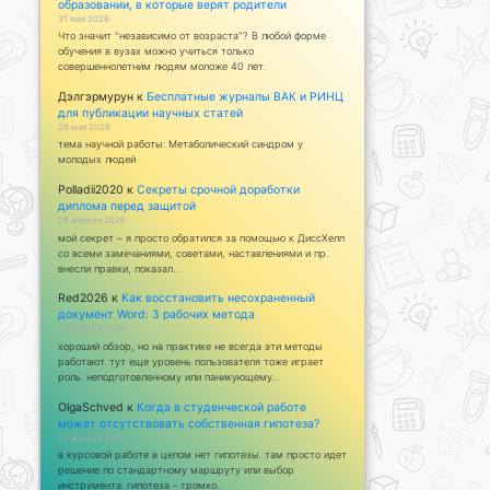
образовании, в которые верят родители
31 мая 2026
Что значит "независимо от возраста"? В любой форме
обучения в вузах можно учиться только
совершеннолетним людям моложе 40 лет.
Дэлгэрмурун
к
Бесплатные журналы ВАК и РИНЦ
для публикации научных статей
28 мая 2026
тема научной работы: Метаболический синдром у
молодых людей
Polladii2020
к
Секреты срочной доработки
диплома перед защитой
28 апреля 2026
мой секрет – я просто обратился за помощью к ДиссХелп
со всеми замечаниями, советами, наставлениями и пр.
внесли правки, показал…
Red2026
к
Как восстановить несохраненный
документ Word: 3 рабочих метода
23 апреля 2026
хороший обзор, но на практике не всегда эти методы
работают. тут еще уровень пользователя тоже играет
роль. неподготовленному или паникующему…
OlgaSchved
к
Когда в студенческой работе
может отсутствовать собственная гипотеза?
22 апреля 2026
в курсовой работе в целом нет гипотезы. там просто идет
решение по стандартному маршруту или выбор
инструмента. гипотеза – громко…