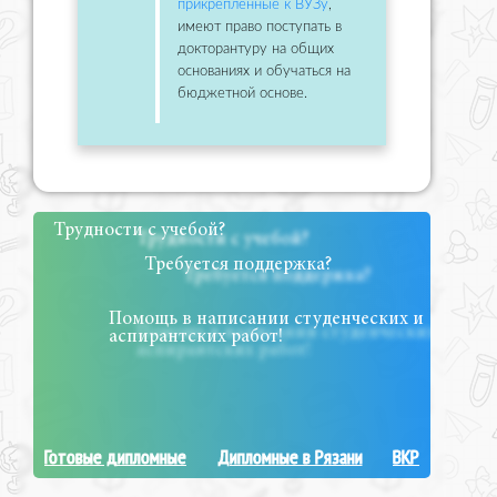
прикрепленные к ВУЗу
,
имеют право поступать в
докторантуру на общих
основаниях и обучаться на
бюджетной основе.
Трудности с учебой?
Требуется поддержка?
Помощь в написании студенческих и
аспирантских работ!
Готовые дипломные
Дипломные в Рязани
ВКР