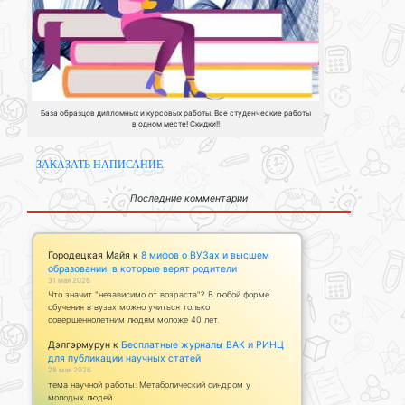
База образцов дипломных и курсовых работы. Все студенческие работы
в одном месте! Скидки!!
ЗАКАЗАТЬ НАПИСАНИЕ
Последние комментарии
Городецкая Майя
к
8 мифов о ВУЗах и высшем
образовании, в которые верят родители
31 мая 2026
Что значит "независимо от возраста"? В любой форме
обучения в вузах можно учиться только
совершеннолетним людям моложе 40 лет.
Дэлгэрмурун
к
Бесплатные журналы ВАК и РИНЦ
для публикации научных статей
28 мая 2026
тема научной работы: Метаболический синдром у
молодых людей