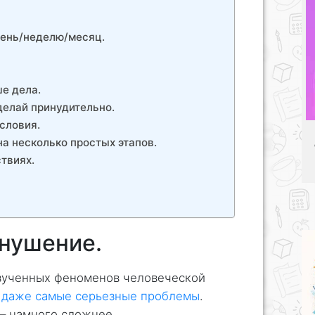
день/неделю/месяц.
е дела.
делай принудительно.
словия.
а несколько простых этапов.
твиях.
нушение.
зученных феноменов человеческой
 даже самые серьезные проблемы
.
 – намного сложнее.