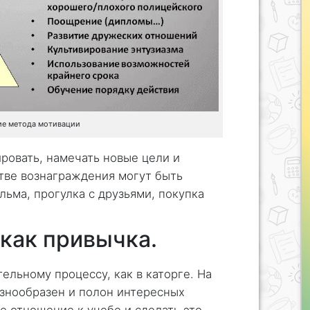
е метода мотивации
ировать, намечать новые цели и
стве вознаграждения могут быть
ьма, прогулка с друзьями, покупка
 как привычка.
тельному процессу, как в каторге. На
азнообразен и полон интересных
е отношение к учебе и сделать это