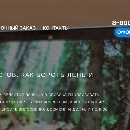
8-800
РОЧНЫЙ ЗАКАЗ
КОНТАКТЫ
ОФО
ГОВ: КАК БОРОТЬ ЛЕНЬ И
и является лень. Она способа парализовать
ответствует таким качествам, как нежелание
льное планирование времени и дел или полное