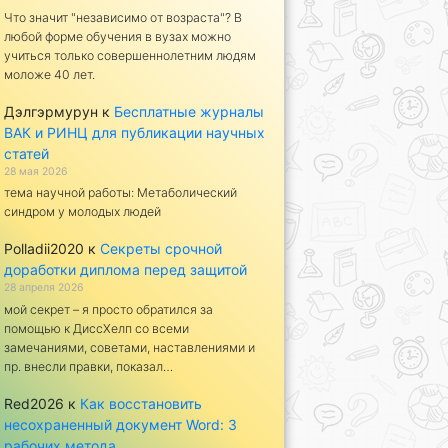
Что значит "независимо от возраста"? В
любой форме обучения в вузах можно
учиться только совершеннолетним людям
моложе 40 лет.
Дэлгэрмурун
к
Бесплатные журналы
ВАК и РИНЦ для публикации научных
статей
28 мая 2026
тема научной работы: Метаболический
синдром у молодых людей
Polladii2020
к
Секреты срочной
доработки диплома перед защитой
28 апреля 2026
мой секрет – я просто обратился за
помощью к ДиссХелп со всеми
замечаниями, советами, наставлениями и
пр. внесли правки, показал…
Red2026
к
Как восстановить
несохраненный документ Word: 3
рабочих метода