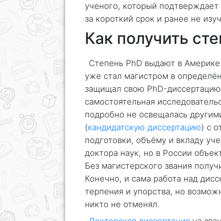
ученого, который подтверждает 
за короткий срок и ранее не из
Как получить ст
Степень PhD выдают в Америке 
уже стал магистром в определён
защищал свою PhD-диссертацию.
самостоятельная исследовательс
подробно не освещалась другими
(
кандидатскую диссертацию
) с 
подготовки, объёму и вкладу уч
доктора наук, но в России объек
Без магистерского звания получ
Конечно, и сама работа над дис
терпения и упорства, но возможн
никто не отменял.