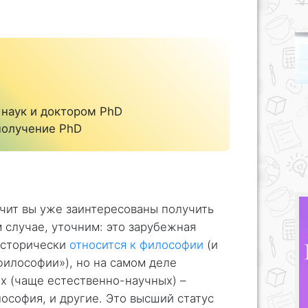
наук и доктором PhD
 получение PhD
ачит вы уже заинтересованы получить
случае, уточним: это зарубежная
исторически
относится к философии
(и
илософии»), но на самом деле
х (чаще естественно-научных) –
ософия, и другие. Это высший статус