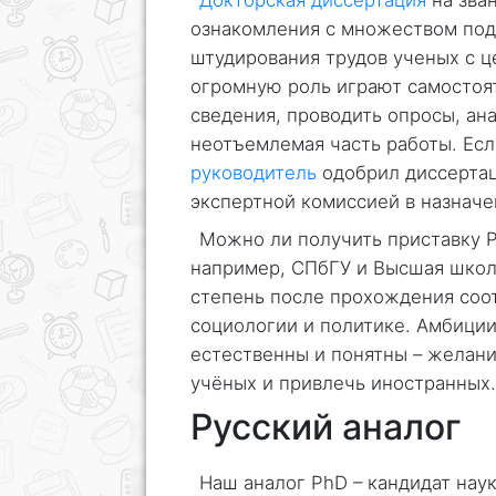
Докторская диссертация
на зван
ознакомления с множеством под
штудирования трудов ученых с це
огромную роль играют самостоя
сведения, проводить опросы, ана
неотъемлемая часть работы. Есл
руководитель
одобрил диссертац
экспертной комиссией в назначе
Можно ли получить приставку P
например, СПбГУ и Высшая школ
степень после прохождения со
социологии и политике. Амбиции
естественны и понятны – желан
учёных и привлечь иностранных.
Русский аналог
Наш аналог PhD – кандидат наук