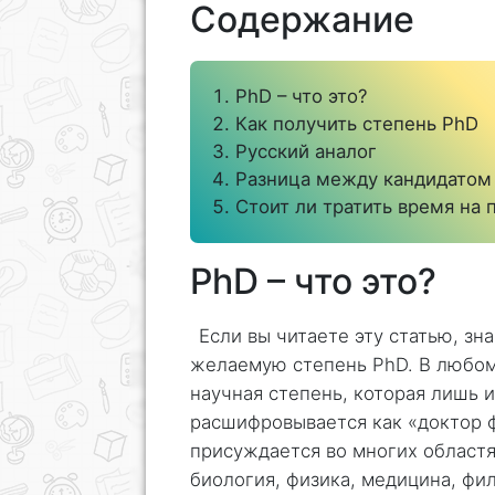
Содержание
PhD – что это?
Как получить степень PhD
Русский аналог
Разница между кандидатом 
Стоит ли тратить время на
PhD – что это?
Если вы читаете эту статью, зн
желаемую степень PhD. В любом 
научная степень, которая лишь 
расшифровывается как «доктор ф
присуждается во многих областя
биология, физика, медицина, фил