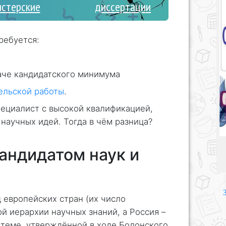
истерские
диссертации
ребуется:
аче кандидатского минимума
ельской работы
.
пециалист с высокой квалификацией,
научных идей. Тогда в чём разница?
андидатом наук и
 европейских стран (их число
й иерархии научных знаний, а Россия –
стеме, утверждённой в ходе Болонского