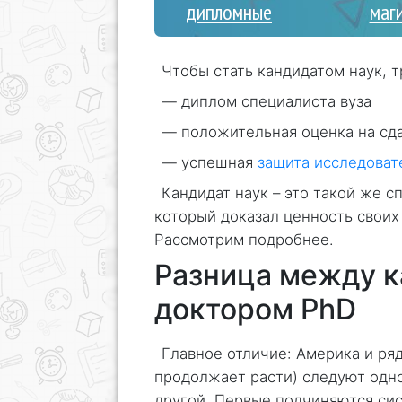
дипломные
маг
Чтобы стать кандидатом наук, т
— диплом специалиста вуза
— положительная оценка на сд
— успешная
защита исследоват
Кандидат наук – это такой же с
который доказал ценность своих 
Рассмотрим подробнее.
Разница между к
доктором PhD
Главное отличие: Америка и ряд
продолжает расти) следуют одно
другой. Первые подчиняются си