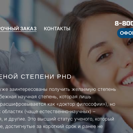
8-800
РОЧНЫЙ ЗАКАЗ
КОНТАКТЫ
ОФО
ЕНОЙ СТЕПЕНИ PHD
ы уже заинтересованы получить желаемую степень
убежная научная степень, которая лишь
 расшифровывается как «доктор философии»), но
 областях (чаще естественно-научных) –
, и другие. Это высший статус ученого, который
, достигнутые за короткий срок и ранее не