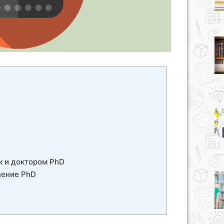
к и доктором PhD
чение PhD